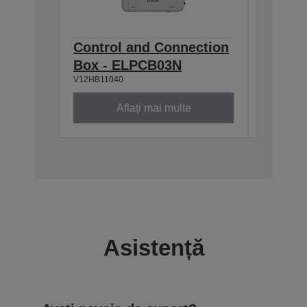
Control and Connection
Contro
Box - ELPCB03N
Box -
V12HB11040
V12H6140
Aflați mai multe
Asistență