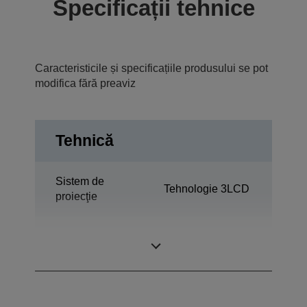
Specificații tehnice
Caracteristicile și specificațiile produsului se pot
modifica fără preaviz
Tehnică
Sistem de
Tehnologie 3LCD
proiecţie
0,59 inchi cu MLA
Panou LCD
(D8)