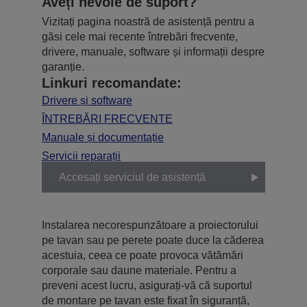
Aveți nevoie de suport?
Vizitați pagina noastră de asistență pentru a
găsi cele mai recente întrebări frecvente,
drivere, manuale, software și informații despre
garanție.
Linkuri recomandate:
Drivere și software
ÎNTREBĂRI FRECVENTE
Manuale și documentație
Servicii reparații
Accesați serviciul de asistență
Instalarea necorespunzătoare a proiectorului
pe tavan sau pe perete poate duce la căderea
acestuia, ceea ce poate provoca vătămări
corporale sau daune materiale. Pentru a
preveni acest lucru, asigurați-vă că suportul
de montare pe tavan este fixat în siguranță,