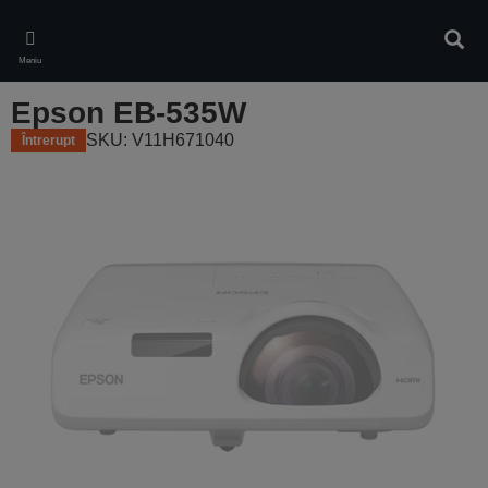
Skip
to
Căuta
main
Meniu
content
Epson EB-535W
SKU: V11H671040
Întrerupt