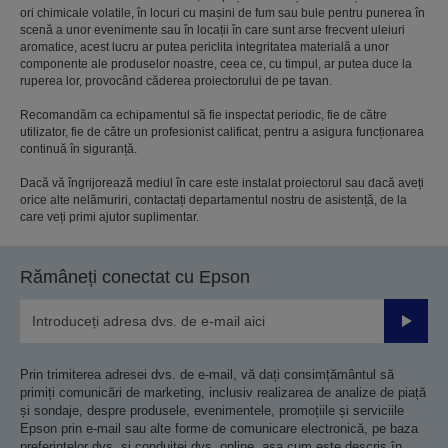
ori chimicale volatile, în locuri cu mașini de fum sau bule pentru punerea în
scenă a unor evenimente sau în locații în care sunt arse frecvent uleiuri
aromatice, acest lucru ar putea periclita integritatea materială a unor
componente ale produselor noastre, ceea ce, cu timpul, ar putea duce la
ruperea lor, provocând căderea proiectorului de pe tavan.
Recomandăm ca echipamentul să fie inspectat periodic, fie de către
utilizator, fie de către un profesionist calificat, pentru a asigura funcționarea
continuă în siguranță.
Dacă vă îngrijorează mediul în care este instalat proiectorul sau dacă aveți
orice alte nelămuriri, contactați departamentul nostru de asistență, de la
care veți primi ajutor suplimentar.
Rămâneți conectat cu Epson
Trimiteț
Prin trimiterea adresei dvs. de e-mail, vă dați consimțământul să
primiți comunicări de marketing, inclusiv realizarea de analize de piață
și sondaje, despre produsele, evenimentele, promoțiile și serviciile
Epson prin e-mail sau alte forme de comunicare electronică, pe baza
preferințelor dvs. și conduitei dvs. online, așa cum este descris în