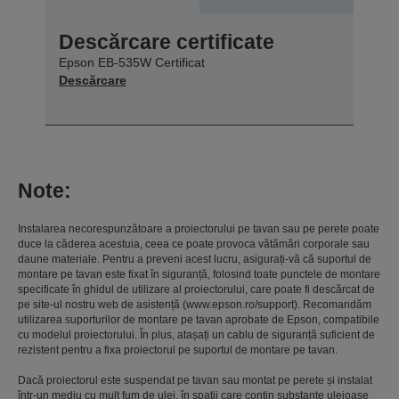
Descărcare certificate
Epson EB-535W Certificat
Descărcare
Note:
Instalarea necorespunzătoare a proiectorului pe tavan sau pe perete poate
duce la căderea acestuia, ceea ce poate provoca vătămări corporale sau
daune materiale. Pentru a preveni acest lucru, asigurați-vă că suportul de
montare pe tavan este fixat în siguranță, folosind toate punctele de montare
specificate în ghidul de utilizare al proiectorului, care poate fi descărcat de
pe site-ul nostru web de asistență (www.epson.ro/support). Recomandăm
utilizarea suporturilor de montare pe tavan aprobate de Epson, compatibile
cu modelul proiectorului. În plus, atașați un cablu de siguranță suficient de
rezistent pentru a fixa proiectorul pe suportul de montare pe tavan.
Dacă proiectorul este suspendat pe tavan sau montat pe perete și instalat
într-un mediu cu mult fum de ulei, în spații care conțin substanțe uleioase