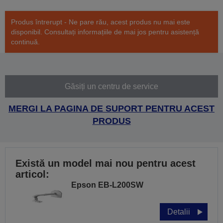
Produs întrerupt - Ne pare rău, acest produs nu mai este
disponibil. Consultați informațiile de mai jos pentru asistență
continuă.
Găsiți un centru de service
MERGI LA PAGINA DE SUPORT PENTRU ACEST
PRODUS
Există un model mai nou pentru acest
articol:
Epson EB-L200SW
Detalii