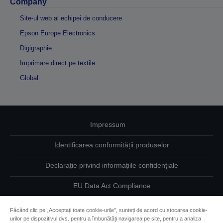
Company
Site-ul web al echipei de conducere
Epson Europe Electronics
Digigraphie
Imprimare direct pe textile
Global
Impressum
Identificarea conformității produselor
Declarație privind informațiile confidențiale
EU Data Act Compliance
Contactaţi-ne în legătură cu datele dumneavoastră
Făcând clic pe „Acceptați toate cookie-urile”, sunteți de acord cu stocarea cookie-
urilor pe dispozitivul dvs. pentru a îmbunătăți navigarea pe site, pentru a analiza