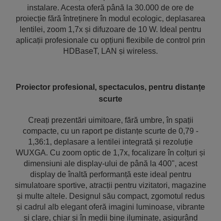
instalare. Acesta oferă până la 30.000 de ore de
proiecție fără întreținere în modul ecologic, deplasarea
lentilei, zoom 1,7x și difuzoare de 10 W. Ideal pentru
aplicații profesionale cu opțiuni flexibile de control prin
HDBaseT, LAN și wireless.
Proiector profesional, spectaculos, pentru distanțe
scurte
Creați prezentări uimitoare, fără umbre, în spații
compacte, cu un raport pe distanțe scurte de 0,79 -
1,36:1, deplasare a lentilei integrată și rezoluție
WUXGA. Cu zoom optic de 1,7x, focalizare în colțuri și
dimensiuni ale display-ului de până la 400", acest
display de înaltă performanță este ideal pentru
simulatoare sportive, atracții pentru vizitatori, magazine
și multe altele. Designul său compact, zgomotul redus
și cadrul alb elegant oferă imagini luminoase, vibrante
și clare, chiar și în medii bine iluminate, asigurând