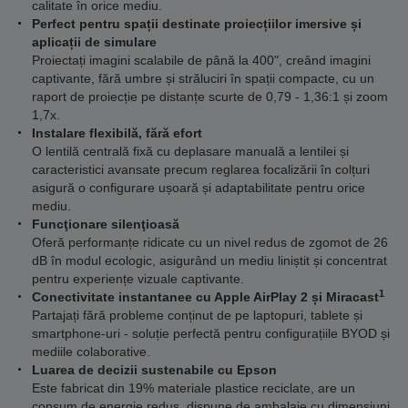
calitate în orice mediu.
Perfect pentru spații destinate proiecțiilor imersive și
aplicații de simulare
Proiectați imagini scalabile de până la 400", creând imagini
captivante, fără umbre și străluciri în spații compacte, cu un
raport de proiecție pe distanțe scurte de 0,79 - 1,36:1 și zoom
1,7x.
Instalare flexibilă, fără efort
O lentilă centrală fixă cu deplasare manuală a lentilei și
caracteristici avansate precum reglarea focalizării în colțuri
asigură o configurare ușoară și adaptabilitate pentru orice
mediu.
Funcţionare silenţioasă
Oferă performanțe ridicate cu un nivel redus de zgomot de 26
dB în modul ecologic, asigurând un mediu liniștit și concentrat
pentru experiențe vizuale captivante.
1
Conectivitate instantanee cu Apple AirPlay 2 și Miracast
Partajați fără probleme conținut de pe laptopuri, tablete și
smartphone-uri - soluție perfectă pentru configurațiile BYOD și
mediile colaborative.
Luarea de decizii sustenabile cu Epson
Este fabricat din 19% materiale plastice reciclate, are un
consum de energie redus, dispune de ambalaje cu dimensiuni