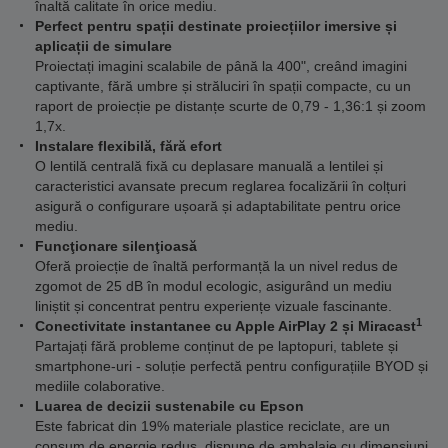
înaltă calitate în orice mediu.
Perfect pentru spații destinate proiecțiilor imersive și
aplicații de simulare
Proiectați imagini scalabile de până la 400", creând imagini
captivante, fără umbre și străluciri în spații compacte, cu un
raport de proiecție pe distanțe scurte de 0,79 - 1,36:1 și zoom
1,7x.
Instalare flexibilă, fără efort
O lentilă centrală fixă cu deplasare manuală a lentilei și
caracteristici avansate precum reglarea focalizării în colțuri
asigură o configurare ușoară și adaptabilitate pentru orice
mediu.
Funcţionare silenţioasă
Oferă proiecție de înaltă performanță la un nivel redus de
zgomot de 25 dB în modul ecologic, asigurând un mediu
liniștit și concentrat pentru experiențe vizuale fascinante.
1
Conectivitate instantanee cu Apple AirPlay 2 și Miracast
Partajați fără probleme conținut de pe laptopuri, tablete și
smartphone-uri - soluție perfectă pentru configurațiile BYOD și
mediile colaborative.
Luarea de decizii sustenabile cu Epson
Este fabricat din 19% materiale plastice reciclate, are un
consum de energie redus, dispune de ambalaje cu dimensiuni