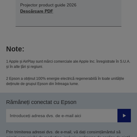
Projector product guide 2026
Descărcare PDF
Note:
1 Apple și AirPlay sunt mărci comerciale ale Apple Inc. înregistrate în S.U.A.
și în alte țări și regiuni.
2 Epson a obținut 100% energie electrică regenerabilă în toate unitățile
deținute de grupul Epson din întreaga lume.
Rămâneți conectat cu Epson
Trimiteț
Prin trimiterea adresei dvs. de e-mail, vă dați consimțământul să