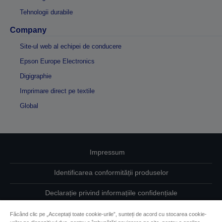
Tehnologii durabile
Company
Site-ul web al echipei de conducere
Epson Europe Electronics
Digigraphie
Imprimare direct pe textile
Global
Impressum
Identificarea conformității produselor
Declarație privind informațiile confidențiale
EU Data Act Compliance
Făcând clic pe „Acceptați toate cookie-urile”, sunteți de acord cu stocarea cookie-