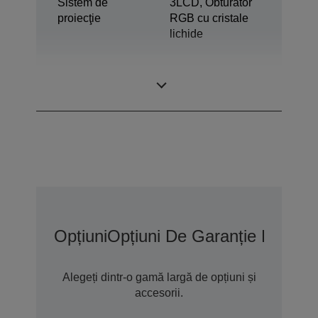
Sistem de
3LCD, Obturator
proiecţie
RGB cu cristale
lichide
0,67 inchi cu C2
Panou LCD
Fine
Opțiuni
Opțiuni De Garanție Extins
Alegeți dintr-o gamă largă de opțiuni și
accesorii.