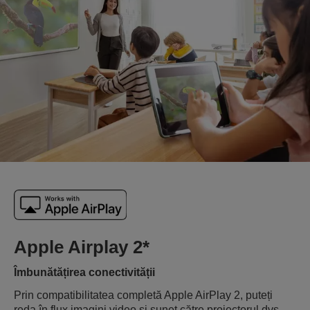
Apple Airplay 2*
Îmbunătățirea conectivității
Prin compatibilitatea completă Apple AirPlay 2, puteți
reda în flux imagini video și sunet către proiectorul dvs.