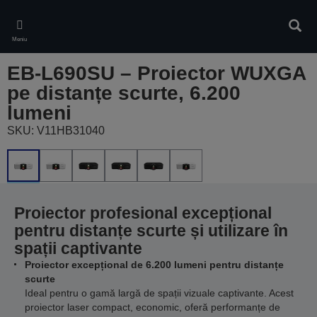
Skip
to
Căuta
main
Meniu
content
EB-L690SU – Proiector WUXGA
pe distanțe scurte, 6.200
lumeni
SKU: V11HB31040
Proiector profesional excepțional
pentru distanțe scurte și utilizare în
spații captivante
Proiector excepțional de 6.200 lumeni pentru distanțe
scurte
Ideal pentru o gamă largă de spații vizuale captivante. Acest
proiector laser compact, economic, oferă performanțe de