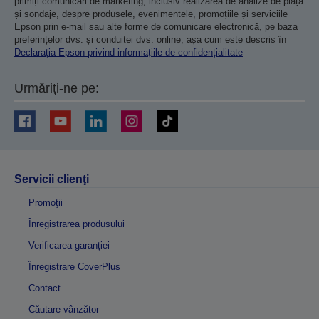
primiți comunicări de marketing, inclusiv realizarea de analize de piață
și sondaje, despre produsele, evenimentele, promoțiile și serviciile
Epson prin e-mail sau alte forme de comunicare electronică, pe baza
preferințelor dvs. și conduitei dvs. online, așa cum este descris în
Declarația Epson privind informațiile de confidențialitate
Urmăriți-ne pe:
Servicii clienţi
Promoţii
Înregistrarea produsului
Verificarea garanției
Înregistrare CoverPlus
Contact
Căutare vânzător