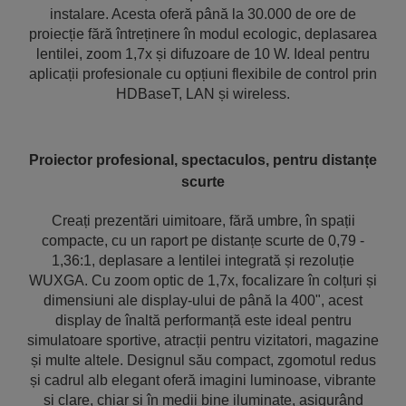
instalare. Acesta oferă până la 30.000 de ore de
proiecție fără întreținere în modul ecologic, deplasarea
lentilei, zoom 1,7x și difuzoare de 10 W. Ideal pentru
aplicații profesionale cu opțiuni flexibile de control prin
HDBaseT, LAN și wireless.
Proiector profesional, spectaculos, pentru distanțe
scurte
Creați prezentări uimitoare, fără umbre, în spații
compacte, cu un raport pe distanțe scurte de 0,79 -
1,36:1, deplasare a lentilei integrată și rezoluție
WUXGA. Cu zoom optic de 1,7x, focalizare în colțuri și
dimensiuni ale display-ului de până la 400", acest
display de înaltă performanță este ideal pentru
simulatoare sportive, atracții pentru vizitatori, magazine
și multe altele. Designul său compact, zgomotul redus
și cadrul alb elegant oferă imagini luminoase, vibrante
și clare, chiar și în medii bine iluminate, asigurând