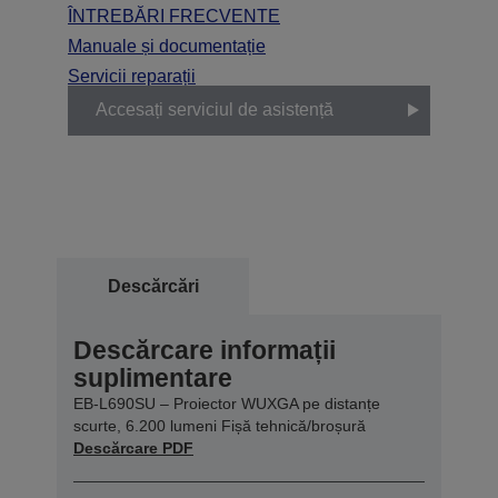
ÎNTREBĂRI FRECVENTE
Manuale și documentație
Servicii reparații
Accesați serviciul de asistență
Descărcări
Descărcare informații
suplimentare
EB-L690SU – Proiector WUXGA pe distanțe
scurte, 6.200 lumeni Fișă tehnică/broșură
Descărcare PDF