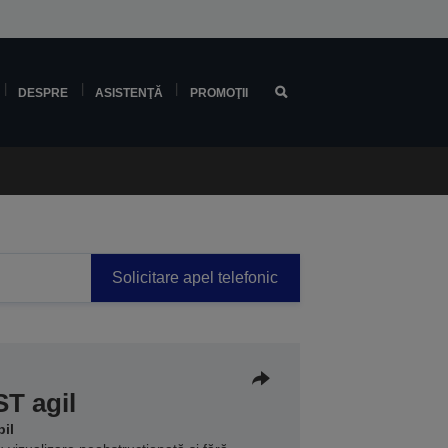
DESPRE
ASISTENŢĂ
PROMOŢII
Solicitare apel telefonic
ST agil
bil