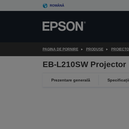
Skip
ROMÂNĂ
to
main
content
PAGINA DE PORNIRE
PRODUSE
PROIECT
EB-L210SW Projector
Prezentare generală
Specificați