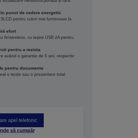
 vizualizare neobstrucționată și fără
din punct de vedere energetic
3LCD pentru culori mai luminoase la
ră efort
u fir/wireless, cu ieșire USB 2A pentru
ruit pentru a rezista
ere având o garanție de 5 ani, respectiv
ele pentru documente
 real o lecție sau o prezentare total
tare apel telefonic
nde să cumpăr