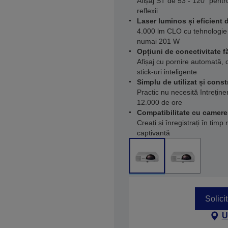
Afișaj ST de 53 - 120" pentru
reflexii
Laser luminos și eficient 
4.000 lm CLO cu tehnologie 
numai 201 W
Opțiuni de conectivitate fă
Afișaj cu pornire automată, c
stick-uri inteligente
Simplu de utilizat și const
Practic nu necesită întrețin
12.000 de ore
Compatibilitate cu camer
Creați și înregistrați în timp
captivantă
Solici
U