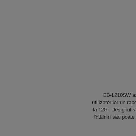
EB-L210SW asig
utilizatorilor un r
la 120". Designul s
întâlniri sau poat