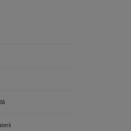
dă
terii