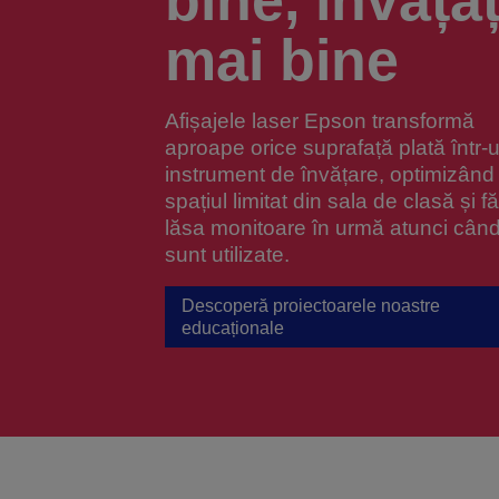
bine, învățaț
mai bine
Afișajele laser Epson transformă
aproape orice suprafață plată într-
instrument de învățare, optimizând
spațiul limitat din sala de clasă și f
lăsa monitoare în urmă atunci cân
sunt utilizate.
Descoperă proiectoarele noastre
educaționale