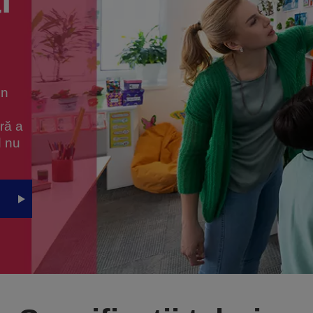
i
un
ără a
d nu