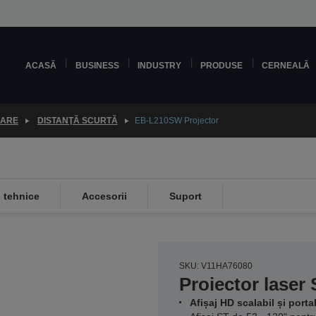
ACASĂ
BUSINESS
INDUSTRY
PRODUSE
CERNEALĂ
OARE
DISTANŢĂ SCURTĂ
EB-L210SW Projector
i tehnice
Accesorii
Suport
SKU: V11HA76080
Proiector laser 
Afișaj HD scalabil și porta