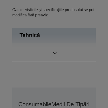
Caracteristicile și specificațiile produsului se pot
modifica fără preaviz
Tehnică
Rezoluţie
5.760 x 1.440 DPI
imprimare
Consumabile
Medii De Tipărire
Opțiu