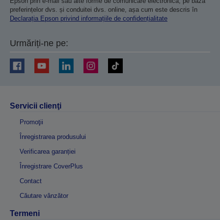
Epson prin e-mail sau alte forme de comunicare electronică, pe baza
preferințelor dvs. și conduitei dvs. online, așa cum este descris în
Declarația Epson privind informațiile de confidențialitate
Urmăriți-ne pe:
Servicii clienţi
Promoţii
Înregistrarea produsului
Verificarea garanției
Înregistrare CoverPlus
Contact
Căutare vânzător
Termeni