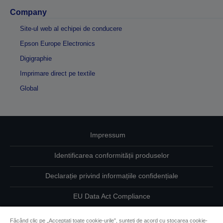
Company
Site-ul web al echipei de conducere
Epson Europe Electronics
Digigraphie
Imprimare direct pe textile
Global
Impressum
Identificarea conformității produselor
Declarație privind informațiile confidențiale
EU Data Act Compliance
Contactaţi-ne în legătură cu datele dumneavoastră
Făcând clic pe „Acceptați toate cookie-urile”, sunteți de acord cu stocarea cookie-