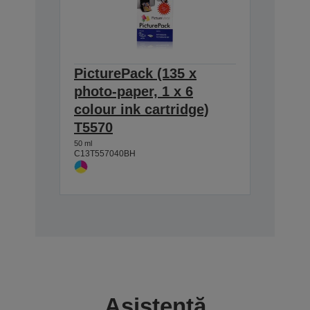
PicturePack (135 x
photo-paper, 1 x 6
colour ink cartridge)
T5570
50 ml
C13T557040BH
Asistență