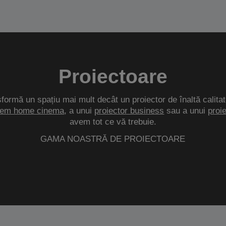
Proiectoare
sformă un spațiu mai mult decât un proiector de înaltă calitat
tem home cinema
, a unui
proiector business
sau a unui
proi
avem tot ce vă trebuie.
GAMA NOASTRĂ DE PROIECTOARE