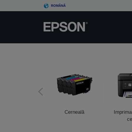
Skip
ROMÂNĂ
to
main
content
Cerneală
Impriman
ce