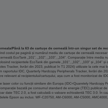
rneala/Până la 63 de cartușe de cerneală într-un singur set de rec
vind costul pe pagină și numărul mediu de cartușe de cerneală necesar
erneală EcoTank „101”, „102”, „103”, „104”. Comparație între media n
losind recipientele EcoTank din gamele „101”, „102”, „103” și „104” și 
 Tracker, livrări din 2023, publicat în T1 2024) utilizate la cele mai 
m raportului IDC, Quarterly Hardcopy Peripherals Tracker, livrări din 20
re relevant al recipientului/cartușului, așa cum a fost monitorizat de ID
laser color cu funcții similare din Europa (IDC<Quaretely Hardcopy Per
Comparație bazată pe consumul standard de energie (TEC) publicat de 
doar date TEC 2.0, a fost calculată o valoare echivalentă TEC 3.0. În caz
. Modelele Epson au inclus: WF-C20750, AM-C6000, AM-C5000, AMC40