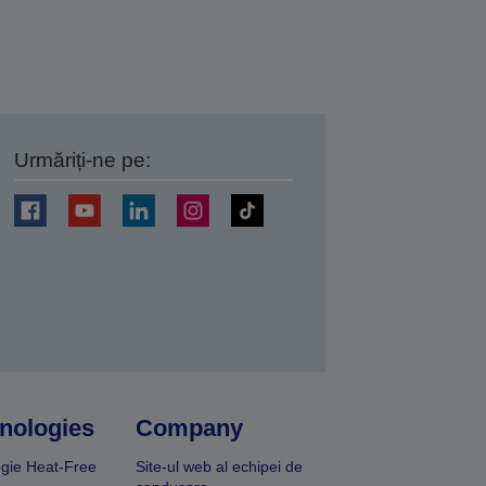
Urmăriți-ne pe:
ți
nologies
Company
gie Heat-Free
Site-ul web al echipei de