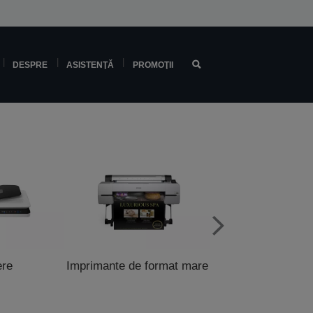
DESPRE
ASISTENŢĂ
PROMOŢII
ere
Imprimante de format mare
Imprimante pentru 
şi POS