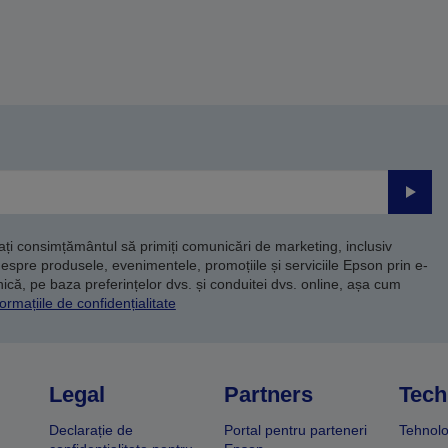
Trimite
dați consimțământul să primiți comunicări de marketing, inclusiv
despre produsele, evenimentele, promoțiile și serviciile Epson prin e-
că, pe baza preferințelor dvs. și conduitei dvs. online, așa cum
ormațiile de confidențialitate
Legal
Partners
Tech
Declarație de
Portal pentru parteneri
Tehnolo