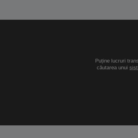
Puține lucruri tran
căutarea unui
sis