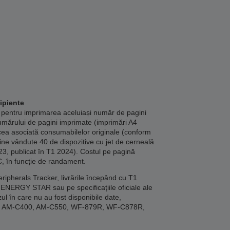
ipiente
 pentru imprimarea aceluiași număr de pagini
umărului de pagini imprimate (imprimări A4
cea asociată consumabilelor originale (conform
bine vândute 40 de dispozitive cu jet de cerneală
23, publicat în T1 2024). Costul pe pagină
C, în funcție de randament.
ipherals Tracker, livrările începând cu T1
ENERGY STAR sau pe specificațiile oficiale ale
ul în care nu au fost disponibile date,
00, AM-C400, AM-C550, WF-879R, WF-C878R,