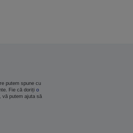
care putem spune cu
te. Fie că doriți
o
, vă putem ajuta să