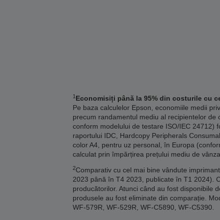
1
Economisiți până la 95% din costurile cu ce
Pe baza calculelor Epson, economiile medii pri
precum randamentul mediu al recipientelor de c
conform modelului de testare ISO/IEC 24712) fo
raportului IDC, Hardcopy Peripherals Consumables
color A4, pentru uz personal, în Europa (confor
calculat prin împărțirea prețului mediu de vânza
2
Comparativ cu cel mai bine vândute imprimante 
2023 până în T4 2023, publicate în T1 2024). 
producătorilor. Atunci când au fost disponibile 
produsele au fost eliminate din comparație
WF-579R, WF-529R, WF-C5890, WF-C5390.