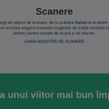
Scanere
rgă de opțiuni de scanare, de la
scanere flatbed
la
scanere 
ntre acestea asigură scanarea imaginilor de înaltă rezoluție la
perfect pentru nevoile de acasă și de afaceri.
GAMA NOASTRĂ DE SCANERE
a unui viitor mai bun î