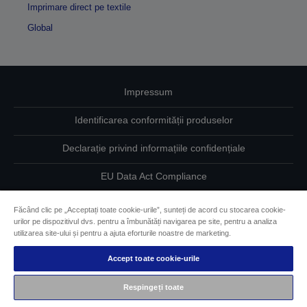
Imprimare direct pe textile
Global
Impressum
Identificarea conformității produselor
Declarație privind informațiile confidențiale
EU Data Act Compliance
Contactaţi-ne în legătură cu datele dumneavoastră
Făcând clic pe „Acceptați toate cookie-urile”, sunteți de acord cu stocarea cookie-
urilor pe dispozitivul dvs. pentru a îmbunătăți navigarea pe site, pentru a analiza
Informaţii despre modulele cookie
utilizarea site-ului și pentru a ajuta eforturile noastre de marketing.
Accept toate cookie-urile
Angajamentul Epson pe linie de accesibilitate
Respingeți toate
Drepturi de autor © 2026 Seiko Epson