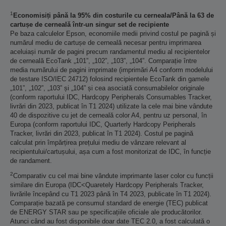
1
Economisiți până la 95% din costurile cu cerneala/Până la 63 de
cartușe de cerneală într-un singur set de recipiente
Pe baza calculelor Epson, economiile medii privind costul pe pagină și
numărul mediu de cartușe de cerneală necesar pentru imprimarea
aceluiași număr de pagini precum randamentul mediu al recipientelor
de cerneală EcoTank „101”, „102”, „103”, „104”. Comparație între
media numărului de pagini imprimate (imprimări A4 conform modelului
de testare ISO/IEC 24712) folosind recipientele EcoTank din gamele
„101”, „102”, „103” și „104” și cea asociată consumabilelor originale
(conform raportului IDC, Hardcopy Peripherals Consumables Tracker,
livrări din 2023, publicat în T1 2024) utilizate la cele mai bine vândute
40 de dispozitive cu jet de cerneală color A4, pentru uz personal, în
Europa (conform raportului IDC, Quarterly Hardcopy Peripherals
Tracker, livrări din 2023, publicat în T1 2024). Costul pe pagină
calculat prin împărțirea prețului mediu de vânzare relevant al
recipientului/cartușului, așa cum a fost monitorizat de IDC, în funcție
de randament.
2
Comparativ cu cel mai bine vândute imprimante laser color cu funcții
similare din Europa (IDC<Quaretely Hardcopy Peripherals Tracker,
livrările începând cu T1 2023 până în T4 2023, publicate în T1 2024).
Comparație bazată pe consumul standard de energie (TEC) publicat
de ENERGY STAR sau pe specificațiile oficiale ale producătorilor.
Atunci când au fost disponibile doar date TEC 2.0, a fost calculată o