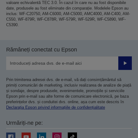
valoare echivalentă TEC 3.0. În cazul în care nu au fost disponibile
date, produsele au fost eliminate din comparație. Modelele Epson au
inclus: WF-C20750, AM-C6000, AM-C5000, AMC4000, AM-C400, AM-
C550, WF-879R, WF-C878R, WF-579R, WF-529R, WF-C5890, WF-
C5390.
Rămâneți conectat cu Epson
Trimiteț
Prin trimiterea adresei dvs. de e-mail, vă dați consimțământul să
primiți comunicări de marketing, inclusiv realizarea de analize de piață
și sondaje, despre produsele, evenimentele, promoțiile și serviciile
Epson prin e-mail sau alte forme de comunicare electronică, pe baza
preferințelor dvs. și conduitei dvs. online, așa cum este descris în
Declarația Epson privind informațiile de confidențialitate
Urmăriți-ne pe: