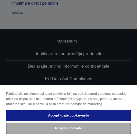
Imprimare direct pe textile
Global
Impressum
Identificarea conformității produselor
Declarație privind informațiile confidențiale
EU Data Act Compliance
Contactaţi-ne în legătură cu datele dumneavoastră
Făcând clic pe „Acceptați toate cookie-urile”, sunteți de acord cu stocarea cookie-
urilor pe dispozitivul dvs. pentru a îmbunătăți navigarea pe site, pentru a analiza
Informaţii despre modulele cookie
utilizarea site-ului și pentru a ajuta eforturile noastre de marketing.
Accept toate cookie-urile
Angajamentul Epson pe linie de accesibilitate
Respingeți toate
Drepturi de autor © 2026 Seiko Epson