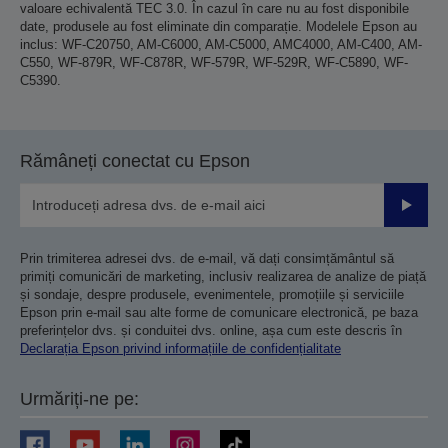
valoare echivalentă TEC 3.0. În cazul în care nu au fost disponibile
date, produsele au fost eliminate din comparație. Modelele Epson au
inclus: WF-C20750, AM-C6000, AM-C5000, AMC4000, AM-C400, AM-
C550, WF-879R, WF-C878R, WF-579R, WF-529R, WF-C5890, WF-
C5390.
Rămâneți conectat cu Epson
Trimiteț
Prin trimiterea adresei dvs. de e-mail, vă dați consimțământul să
primiți comunicări de marketing, inclusiv realizarea de analize de piață
și sondaje, despre produsele, evenimentele, promoțiile și serviciile
Epson prin e-mail sau alte forme de comunicare electronică, pe baza
preferințelor dvs. și conduitei dvs. online, așa cum este descris în
Declarația Epson privind informațiile de confidențialitate
Urmăriți-ne pe: