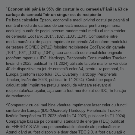
1
Economisiți până la 95% din costurile cu cerneala/Până la 63 de
cartușe de cerneală într-un singur set de recipiente
Pe baza calculelor Epson, economiile medii privind costul pe pagină și
numărul mediu de cartușe de cerneală necesar pentru imprimarea
aceluiași număr de pagini precum randamentul mediu al recipientelor
de cerneală EcoTank „101”, „102”, „103”, „104”. Comparație între
media numărului de pagini imprimate (imprimări A4 conform modelului
de testare ISO/IEC 24712) folosind recipientele EcoTank din gamele
„101”, „102”, „103” și „104” și cea asociată consumabilelor originale
(conform raportului IDC, Hardcopy Peripherals Consumables Tracker,
livrări din 2023, publicat în T1 2024) utilizate la cele mai bine vândute
40 de dispozitive cu jet de cerneală color A4, pentru uz personal, în
Europa (conform raportului IDC, Quarterly Hardcopy Peripherals
Tracker, livrări din 2023, publicat în T1 2024). Costul pe pagină
calculat prin împărțirea prețului mediu de vânzare relevant al
recipientului/cartușului, așa cum a fost monitorizat de IDC, în funcție
de randament.
2
Comparativ cu cel mai bine vândute imprimante laser color cu funcții
similare din Europa (IDC<Quaretely Hardcopy Peripherals Tracker,
livrările începând cu T1 2023 până în T4 2023, publicate în T1 2024).
Comparație bazată pe consumul standard de energie (TEC) publicat
de ENERGY STAR sau pe specificațiile oficiale ale producătorilor.
Atunci când au fost disponibile doar date TEC 2.0, a fost calculată o