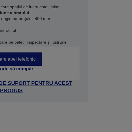
care spațiul de lucru este limitat
țiune a brațului
 Lungimea brațului: 400 mm
întreținut
re pe paleți, inspectare și lustruire
tare apel telefonic
nde să cumpăr
 DE SUPORT PENTRU ACEST
PRODUS