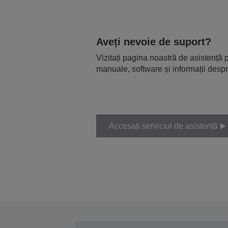
Aveți nevoie de suport?
Vizitați pagina noastră de asistență p
manuale, software și informații despr
Accesați serviciul de asistență