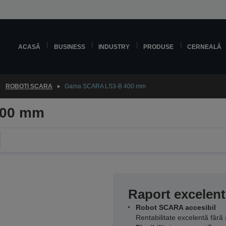
ACASĂ
BUSINESS
INDUSTRY
PRODUSE
CERNEALĂ
ROBOȚI SCARA
Gama SCARA LS3-B 400 mm
400 mm
Raport excelent
Robot SCARA accesibil
Rentabilitate excelentă făr