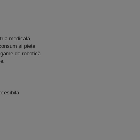
tria medicală,
consum și piețe
 game de robotică
le.
cesibilă