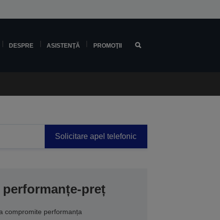
DESPRE
ASISTENŢĂ
PROMOŢII
Solicitare apel telefonic
 performanțe-preț
ă a compromite performanța