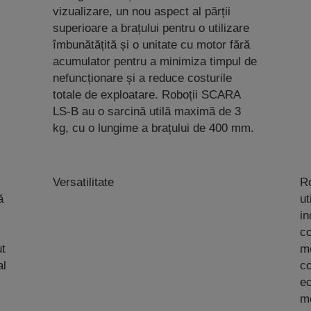
vizualizare, un nou aspect al părții
superioare a brațului pentru o utilizare
îmbunătățită și o unitate cu motor fără
acumulator pentru a minimiza timpul de
nefuncționare și a reduce costurile
totale de exploatare. Roboții SCARA
LS-B au o sarcină utilă maximă de 3
kg, cu o lungime a brațului de 400 mm.
Versatilitate
Ro
ă
ut
in
co
ut
mo
al
co
ec
me