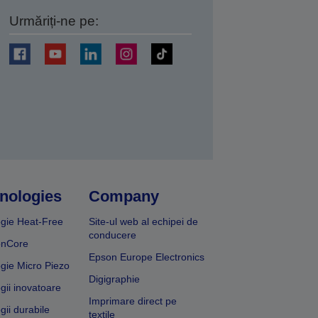
Urmăriți-ne pe:
ți
nologies
Company
gie Heat-Free
Site-ul web al echipei de
conducere
onCore
Epson Europe Electronics
gie Micro Piezo
Digigraphie
gii inovatoare
Imprimare direct pe
gii durabile
textile