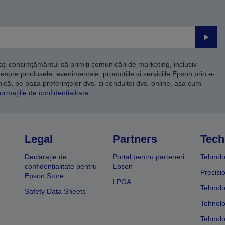
Trimite
dați consimțământul să primiți comunicări de marketing, inclusiv
despre produsele, evenimentele, promoțiile și serviciile Epson prin e-
că, pe baza preferințelor dvs. și conduitei dvs. online, așa cum
ormațiile de confidențialitate
Legal
Partners
Tech
Declarație de
Portal pentru parteneri
Tehnolo
confidențialitate pentru
Epson
Precisi
Epson Store
LPGA
Tehnolo
Safety Data Sheets
Tehnolo
Tehnolo