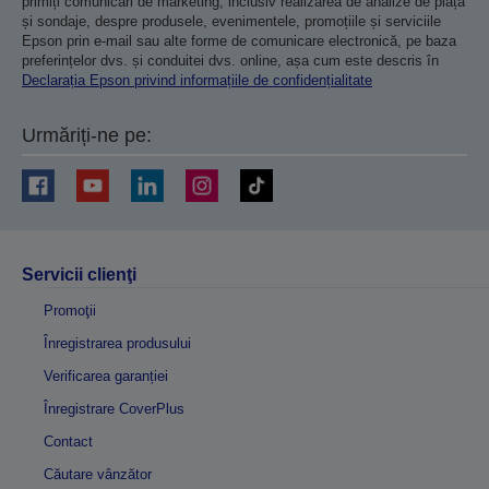
primiți comunicări de marketing, inclusiv realizarea de analize de piață
și sondaje, despre produsele, evenimentele, promoțiile și serviciile
Epson prin e-mail sau alte forme de comunicare electronică, pe baza
preferințelor dvs. și conduitei dvs. online, așa cum este descris în
Declarația Epson privind informațiile de confidențialitate
Urmăriți-ne pe:
Servicii clienţi
Promoţii
Înregistrarea produsului
Verificarea garanției
Înregistrare CoverPlus
Contact
Căutare vânzător