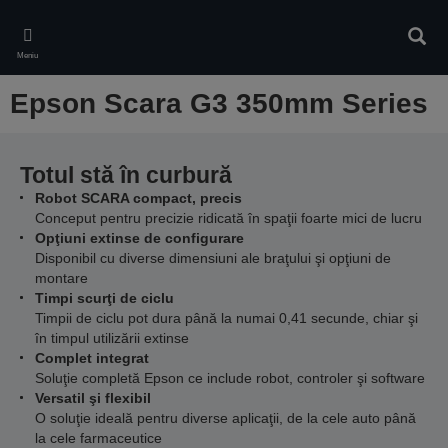
Skip
to
Căuta
main
Meniu
content
Epson Scara G3 350mm Series
Totul stă în curbură
Robot SCARA compact, precis
Conceput pentru precizie ridicată în spaţii foarte mici de lucru
Opţiuni extinse de configurare
Disponibil cu diverse dimensiuni ale braţului şi opţiuni de
montare
Timpi scurţi de ciclu
Timpii de ciclu pot dura până la numai 0,41 secunde, chiar şi
în timpul utilizării extinse
Complet integrat
Soluţie completă Epson ce include robot, controler şi software
Versatil şi flexibil
O soluţie ideală pentru diverse aplicaţii, de la cele auto până
la cele farmaceutice