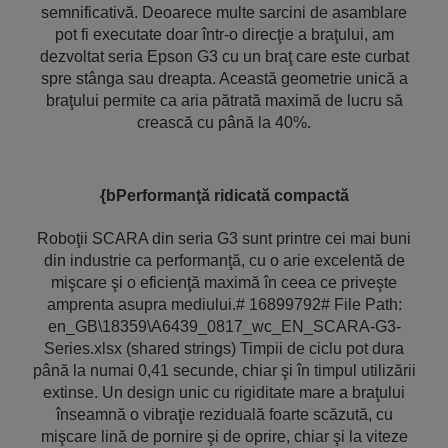
semnificativă. Deoarece multe sarcini de asamblare
pot fi executate doar într-o direcţie a braţului, am
dezvoltat seria Epson G3 cu un braţ care este curbat
spre stânga sau dreapta. Această geometrie unică a
braţului permite ca aria pătrată maximă de lucru să
crească cu până la 40%.
{bPerformanţă ridicată compactă
Roboţii SCARA din seria G3 sunt printre cei mai buni
din industrie ca performanţă, cu o arie excelentă de
mişcare şi o eficienţă maximă în ceea ce priveşte
amprenta asupra mediului.# 16899792# File Path:
en_GB\18359\A6439_0817_wc_EN_SCARA-G3-
Series.xlsx (shared strings) Timpii de ciclu pot dura
până la numai 0,41 secunde, chiar şi în timpul utilizării
extinse. Un design unic cu rigiditate mare a braţului
înseamnă o vibraţie reziduală foarte scăzută, cu
mişcare lină de pornire şi de oprire, chiar şi la viteze