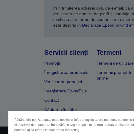
Prin trimiterea adresei dvs. de e-mail, vă 
realizarea de analize de piață și sondaje, 
mail sau alte forme de comunicare electroni
este descris în
Declarația Epson privind inf
Servicii clienţi
Termeni
Promoţii
Termeni de utilizare
Înregistrarea produsului
Termenii promoțiilor
online
Verificarea garanției
Înregistrare CoverPlus
Contact
Căutare vânzător
Făcând clic pe „Acceptați toate cookie-urile”, sunteți de acord cu stocarea cookie-u
dispozitivul dvs. pentru a îmbunătăți navigarea pe site, pentru a analiza utilizarea sit
pentru a ajuta eforturile noastre de marketing.