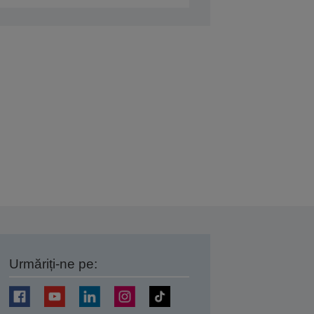
Urmăriți-ne pe:
ți