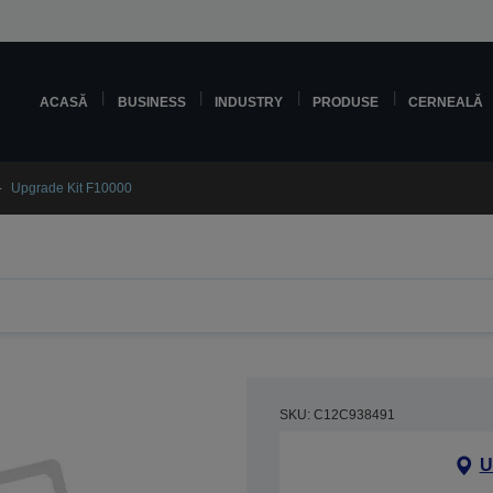
ACASĂ
BUSINESS
INDUSTRY
PRODUSE
CERNEALĂ
Upgrade Kit F10000
SKU: C12C938491
U