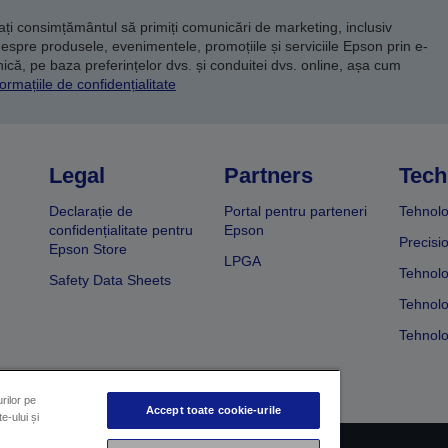
dați consimțământul să primiți comunicări de marketing, inclusiv
despre produsele, evenimentele, promoțiile și serviciile Epson prin e-
că, pe baza preferințelor dvs. și conduitei dvs. online, așa cum
ormațiile de confidențialitate
Legal
Partners
Tech
Declarație de
Portal pentru parteneri
Tehnolo
confidențialitate pentru
Epson
Precisi
Epson Store
LPGA
Tehnolo
Safety Data Sheets
Tehnolo
Tehnolo
rilor pe
Accept toate cookie-urile
e-ului și