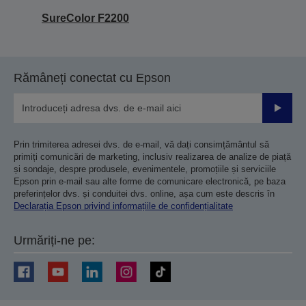
SureColor F2200
Rămâneți conectat cu Epson
Trimiteț
Prin trimiterea adresei dvs. de e-mail, vă dați consimțământul să
primiți comunicări de marketing, inclusiv realizarea de analize de piață
și sondaje, despre produsele, evenimentele, promoțiile și serviciile
Epson prin e-mail sau alte forme de comunicare electronică, pe baza
preferințelor dvs. și conduitei dvs. online, așa cum este descris în
Declarația Epson privind informațiile de confidențialitate
Urmăriți-ne pe: