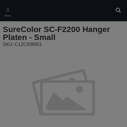
Skip
to
Căuta
main
Meniu
content
SureColor SC-F2200 Hanger
Platen - Small
SKU: C12C938951