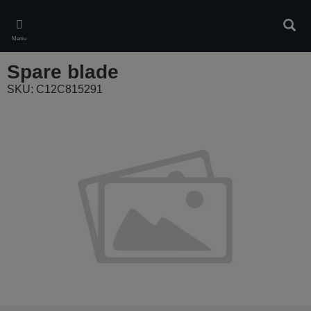
Skip
to
Căuta
main
Meniu
content
Spare blade
SKU: C12C815291