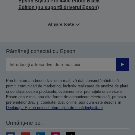
Epson Stylus Pro 4400 Photo Black
Edition (nu suportă driverul Epson)
Afișare toate
Rămâneți conectat cu Epson
Trimiteț
Prin trimiterea adresei dvs. de e-mail, vă dați consimțământul să
primiți comunicări de marketing, inclusiv realizarea de analize de piață
și sondaje, despre produsele, evenimentele, promoțiile și serviciile
Epson prin e-mail sau alte forme de comunicare electronică, pe baza
preferințelor dvs. și conduitei dvs. online, așa cum este descris în
Declarația Epson privind informațiile de confidențialitate
Urmăriți-ne pe: