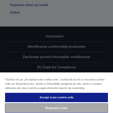
Imprimare direct pe textile
Global
Impressum
Identificarea conformității produselor
Declarație privind informațiile confidențiale
EU Data Act Compliance
Contactaţi-ne în legătură cu datele dumneavoastră
Făcând clic pe „Acceptați toate cookie-urile”, sunteți de acord cu stocarea cookie-
urilor pe dispozitivul dvs. pentru a îmbunătăți navigarea pe site, pentru a analiza
Informaţii despre modulele cookie
utilizarea site-ului și pentru a ajuta eforturile noastre de marketing.
Accept toate cookie-urile
Angajamentul Epson pe linie de accesibilitate
Respingeți toate
Drepturi de autor © 2026 Seiko Epson