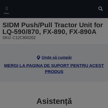
Skip
to
Căuta
main
Meniu
content
SIDM Push/Pull Tractor Unit for
LQ-590/870, FX-890, FX-890A
SKU: C12C800202
Unde să cumpăr
MERGI LA PAGINA DE SUPORT PENTRU ACEST
PRODUS
Asistență