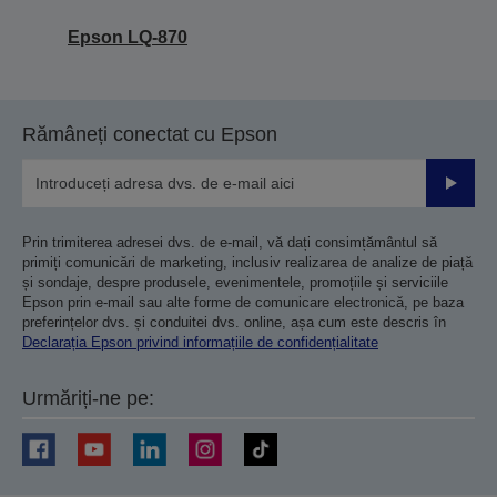
Epson LQ-870
Rămâneți conectat cu Epson
Trimiteț
Prin trimiterea adresei dvs. de e-mail, vă dați consimțământul să
primiți comunicări de marketing, inclusiv realizarea de analize de piață
și sondaje, despre produsele, evenimentele, promoțiile și serviciile
Epson prin e-mail sau alte forme de comunicare electronică, pe baza
preferințelor dvs. și conduitei dvs. online, așa cum este descris în
Declarația Epson privind informațiile de confidențialitate
Urmăriți-ne pe: