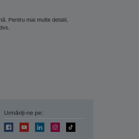
ă. Pentru mai multe detalii,
dvs.
Urmăriți-ne pe:
ți