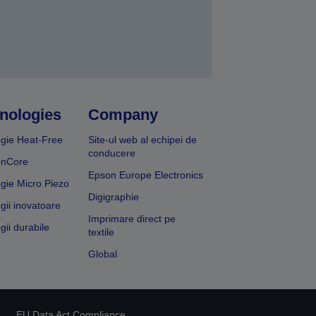
nologies
Company
gie Heat-Free
Site-ul web al echipei de
conducere
onCore
Epson Europe Electronics
gie Micro Piezo
Digigraphie
gii inovatoare
Imprimare direct pe
gii durabile
textile
Global
EU Data Act Compliance