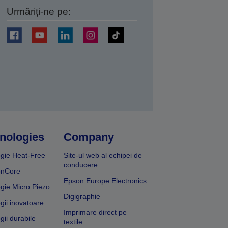
Urmăriți-ne pe:
ți
nologies
Company
gie Heat-Free
Site-ul web al echipei de
conducere
onCore
Epson Europe Electronics
gie Micro Piezo
Digigraphie
gii inovatoare
Imprimare direct pe
gii durabile
textile