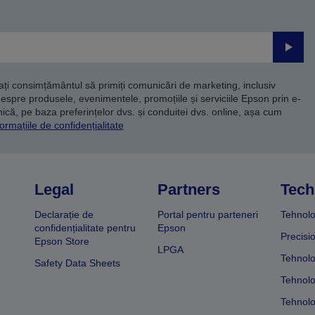
Trimite
dați consimțământul să primiți comunicări de marketing, inclusiv
despre produsele, evenimentele, promoțiile și serviciile Epson prin e-
că, pe baza preferințelor dvs. și conduitei dvs. online, așa cum
ormațiile de confidențialitate
Legal
Partners
Tech
Declarație de
Portal pentru parteneri
Tehnolo
confidențialitate pentru
Epson
Precisi
Epson Store
LPGA
Tehnolo
Safety Data Sheets
Tehnolo
Tehnolo