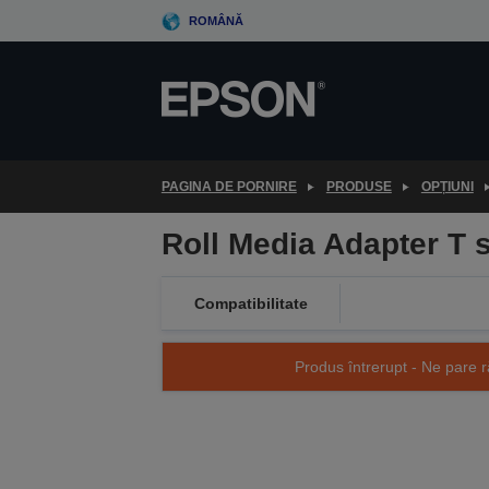
Skip
ROMÂNĂ
to
main
content
PAGINA DE PORNIRE
PRODUSE
OPȚIUNI
Roll Media Adapter T 
Compatibilitate
Produs întrerupt - Ne pare r