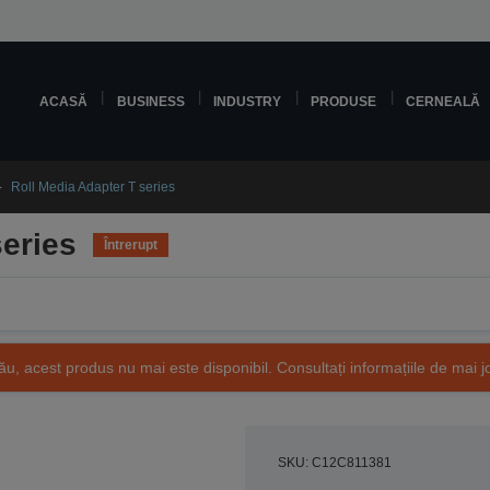
ACASĂ
BUSINESS
INDUSTRY
PRODUSE
CERNEALĂ
Roll Media Adapter T series
series
Întrerupt
ău, acest produs nu mai este disponibil. Consultați informațiile de mai j
SKU: C12C811381