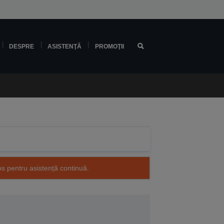
DESPRE
ASISTENŢĂ
PROMOŢII
os pentru asistență continuă.