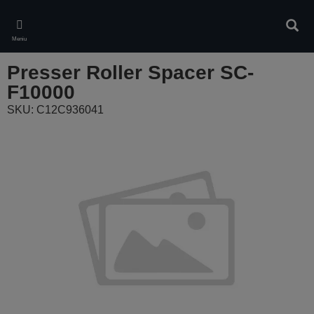
Skip
to
Căuta
main
Meniu
content
Presser Roller Spacer SC-
F10000
SKU: C12C936041