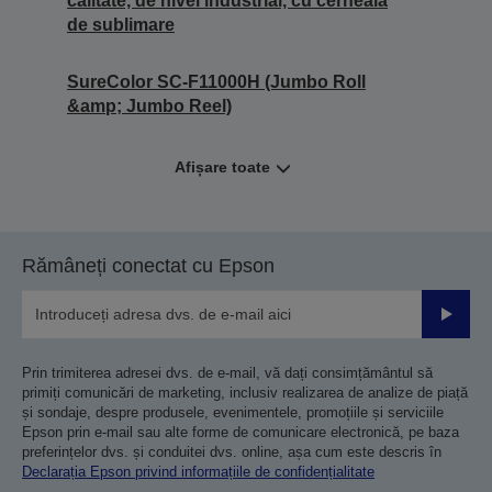
calitate, de nivel industrial, cu cerneală
de sublimare
SureColor SC-F11000H (Jumbo Roll
&amp; Jumbo Reel)
Afișare toate
Rămâneți conectat cu Epson
Trimiteț
Prin trimiterea adresei dvs. de e-mail, vă dați consimțământul să
primiți comunicări de marketing, inclusiv realizarea de analize de piață
și sondaje, despre produsele, evenimentele, promoțiile și serviciile
Epson prin e-mail sau alte forme de comunicare electronică, pe baza
preferințelor dvs. și conduitei dvs. online, așa cum este descris în
Declarația Epson privind informațiile de confidențialitate