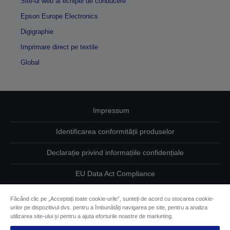
Site-ul web al echipei de conducere
Epson Europe Electronics
Digigraphie
Imprimare direct pe textile
Global
Impressum
Identificarea conformității produselor
Declarație privind informațiile confidențiale
EU Data Act Compliance
Contactaţi-ne în legătură cu datele dumneavoastră
Făcând clic pe „Acceptați toate cookie-urile”, sunteți de acord cu stocarea cookie-
urilor pe dispozitivul dvs. pentru a îmbunătăți navigarea pe site, pentru a analiza
Informaţii despre modulele cookie
utilizarea site-ului și pentru a ajuta eforturile noastre de marketing.