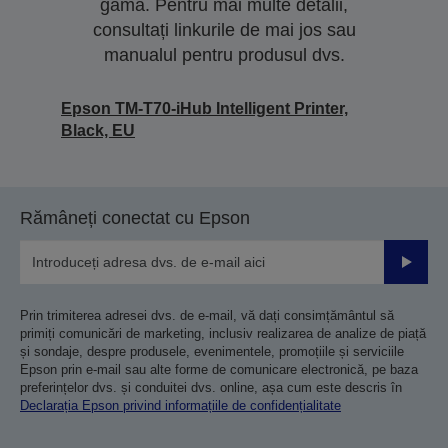
gamă. Pentru mai multe detalii,
consultați linkurile de mai jos sau
manualul pentru produsul dvs.
Epson TM-T70-iHub Intelligent Printer,
Black, EU
Rămâneți conectat cu Epson
Trimiteț
Prin trimiterea adresei dvs. de e-mail, vă dați consimțământul să
primiți comunicări de marketing, inclusiv realizarea de analize de piață
și sondaje, despre produsele, evenimentele, promoțiile și serviciile
Epson prin e-mail sau alte forme de comunicare electronică, pe baza
preferințelor dvs. și conduitei dvs. online, așa cum este descris în
Declarația Epson privind informațiile de confidențialitate