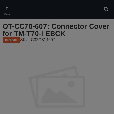
Skip
to
Căuta
main
Meniu
content
OT-CC70-607: Connector Cover
for TM-T70-i EBCK
SKU: C32C814607
Întrerupt