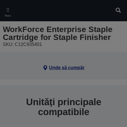
Skip
to
Căuta
main
Meniu
content
WorkForce Enterprise Staple
Cartridge for Staple Finisher
SKU: C12C935401
Unde să cumpăr
Unități principale
compatibile