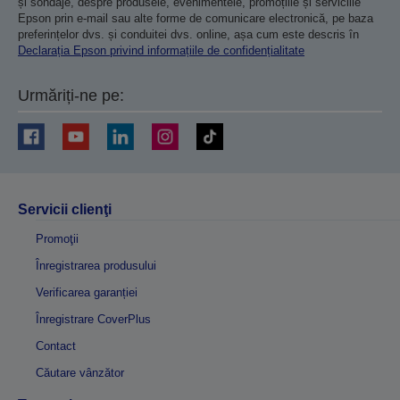
și sondaje, despre produsele, evenimentele, promoțiile și serviciile
Epson prin e-mail sau alte forme de comunicare electronică, pe baza
preferințelor dvs. și conduitei dvs. online, așa cum este descris în
Declarația Epson privind informațiile de confidențialitate
Urmăriți-ne pe:
Servicii clienţi
Promoţii
Înregistrarea produsului
Verificarea garanției
Înregistrare CoverPlus
Contact
Căutare vânzător