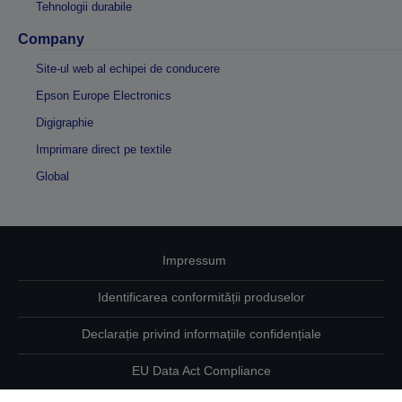
Tehnologii durabile
Company
Site-ul web al echipei de conducere
Epson Europe Electronics
Digigraphie
Imprimare direct pe textile
Global
Impressum
Identificarea conformității produselor
Declarație privind informațiile confidențiale
EU Data Act Compliance