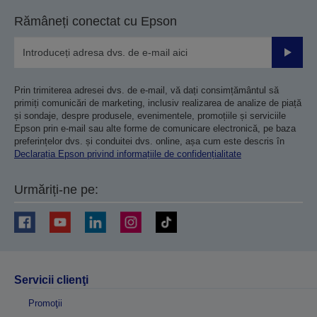
Rămâneți conectat cu Epson
Trimiteț
Prin trimiterea adresei dvs. de e-mail, vă dați consimțământul să
primiți comunicări de marketing, inclusiv realizarea de analize de piață
și sondaje, despre produsele, evenimentele, promoțiile și serviciile
Epson prin e-mail sau alte forme de comunicare electronică, pe baza
preferințelor dvs. și conduitei dvs. online, așa cum este descris în
Declarația Epson privind informațiile de confidențialitate
Urmăriți-ne pe:
Servicii clienţi
Promoţii