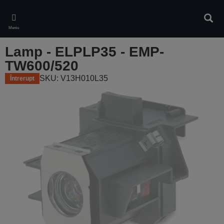
Skip
to
Căuta
main
Meniu
content
Lamp - ELPLP35 - EMP-
TW600/520
SKU: V13H010L35
Întrerupt