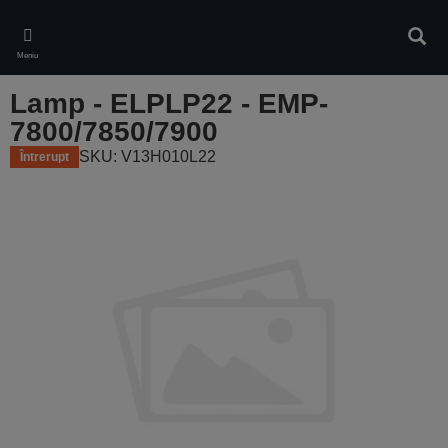
Skip
to
Căuta
main
Meniu
content
Lamp - ELPLP22 - EMP-
7800/7850/7900
SKU: V13H010L22
Întrerupt