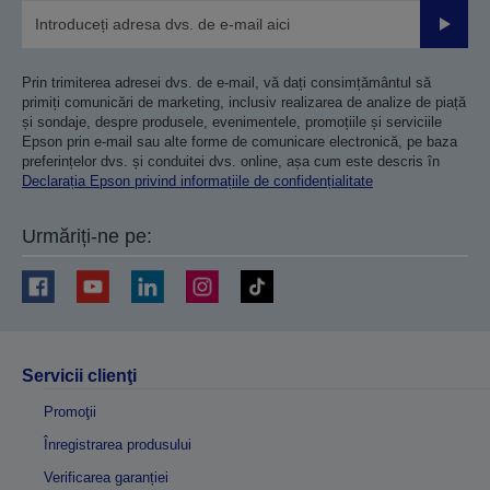
Trimiteț
Prin trimiterea adresei dvs. de e-mail, vă dați consimțământul să
primiți comunicări de marketing, inclusiv realizarea de analize de piață
și sondaje, despre produsele, evenimentele, promoțiile și serviciile
Epson prin e-mail sau alte forme de comunicare electronică, pe baza
preferințelor dvs. și conduitei dvs. online, așa cum este descris în
Declarația Epson privind informațiile de confidențialitate
Urmăriți-ne pe:
Servicii clienţi
Promoţii
Înregistrarea produsului
Verificarea garanției