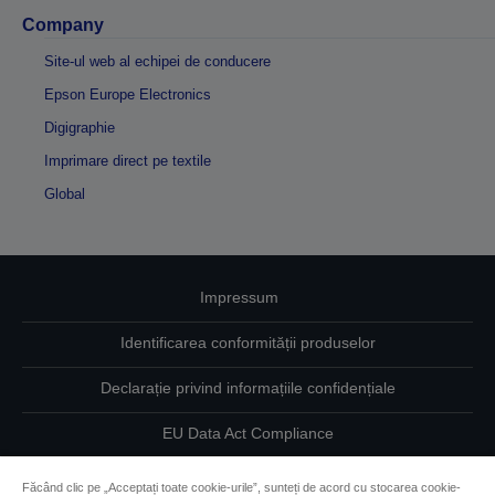
Company
Site-ul web al echipei de conducere
Epson Europe Electronics
Digigraphie
Imprimare direct pe textile
Global
Impressum
Identificarea conformității produselor
Declarație privind informațiile confidențiale
EU Data Act Compliance
Contactaţi-ne în legătură cu datele dumneavoastră
Făcând clic pe „Acceptați toate cookie-urile”, sunteți de acord cu stocarea cookie-