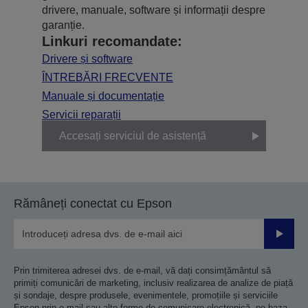
drivere, manuale, software și informații despre
garanție.
Linkuri recomandate:
Drivere și software
ÎNTREBĂRI FRECVENTE
Manuale și documentație
Servicii reparații
Accesați serviciul de asistență
Rămâneți conectat cu Epson
Trimiteț
Prin trimiterea adresei dvs. de e-mail, vă dați consimțământul să
primiți comunicări de marketing, inclusiv realizarea de analize de piață
și sondaje, despre produsele, evenimentele, promoțiile și serviciile
Epson prin e-mail sau alte forme de comunicare electronică, pe baza