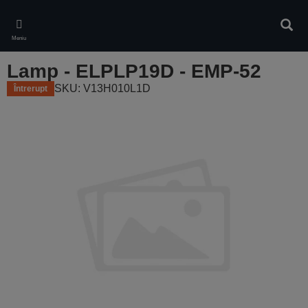
Skip
to
Căuta
main
Meniu
content
Lamp - ELPLP19D - EMP-52
SKU: V13H010L1D
Întrerupt