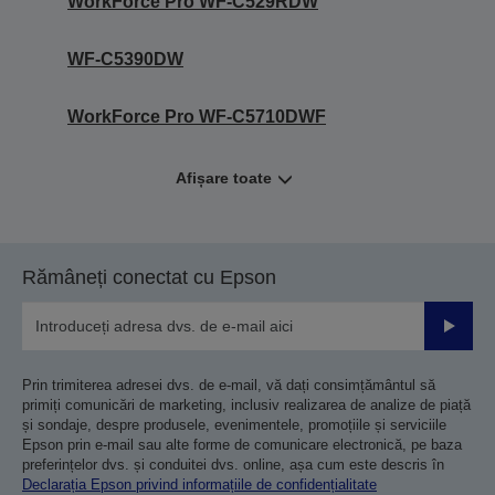
WorkForce Pro WF-C529RDW
WF-C5390DW
WorkForce Pro WF-C5710DWF
Afișare toate
Rămâneți conectat cu Epson
Trimiteț
Prin trimiterea adresei dvs. de e-mail, vă dați consimțământul să
primiți comunicări de marketing, inclusiv realizarea de analize de piață
și sondaje, despre produsele, evenimentele, promoțiile și serviciile
Epson prin e-mail sau alte forme de comunicare electronică, pe baza
preferințelor dvs. și conduitei dvs. online, așa cum este descris în
Declarația Epson privind informațiile de confidențialitate