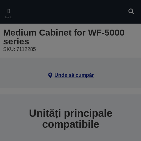
Skip
to
Căuta
main
Meniu
content
Medium Cabinet for WF-5000
series
SKU: 7112285
Unde să cumpăr
Unități principale
compatibile