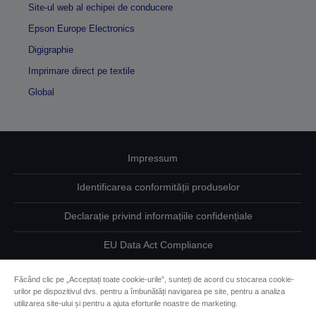
Site-ul web al echipei de conducere
Epson Europe Electronics
Digigraphie
Imprimare direct pe textile
Global
Impressum
Identificarea conformității produselor
Declarație privind informațiile confidențiale
EU Data Act Compliance
Contactaţi-ne în legătură cu datele dumneavoastră
Făcând clic pe „Acceptați toate cookie-urile”, sunteți de acord cu stocarea cookie-
urilor pe dispozitivul dvs. pentru a îmbunătăți navigarea pe site, pentru a analiza
Informaţii despre modulele cookie
utilizarea site-ului și pentru a ajuta eforturile noastre de marketing.