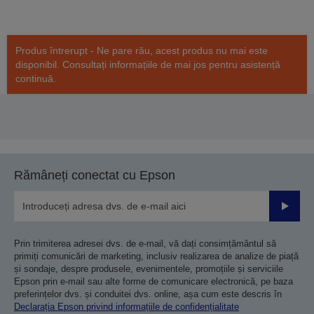
Produs întrerupt - Ne pare rău, acest produs nu mai este
disponibil. Consultați informațiile de mai jos pentru asistență
continuă.
Rămâneți conectat cu Epson
Trimiteț
Prin trimiterea adresei dvs. de e-mail, vă dați consimțământul să
primiți comunicări de marketing, inclusiv realizarea de analize de piață
și sondaje, despre produsele, evenimentele, promoțiile și serviciile
Epson prin e-mail sau alte forme de comunicare electronică, pe baza
preferințelor dvs. și conduitei dvs. online, așa cum este descris în
Declarația Epson privind informațiile de confidențialitate