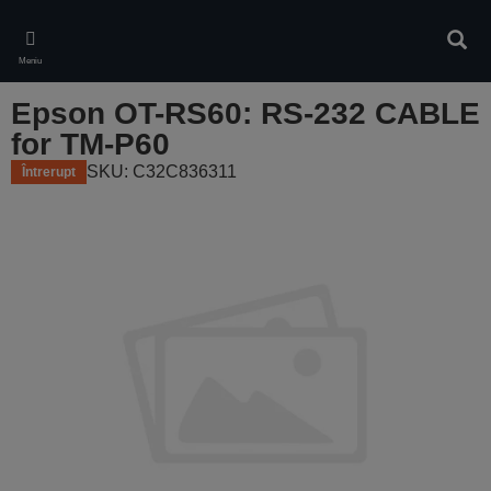
Skip
to
Căuta
main
Meniu
content
Epson OT-RS60: RS-232 CABLE
for TM-P60
SKU: C32C836311
Întrerupt