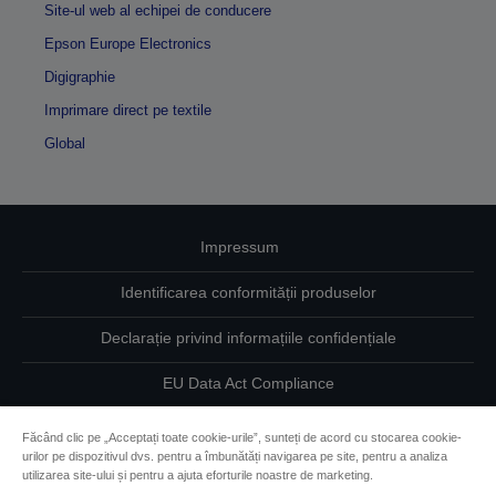
Site-ul web al echipei de conducere
Epson Europe Electronics
Digigraphie
Imprimare direct pe textile
Global
Impressum
Identificarea conformității produselor
Declarație privind informațiile confidențiale
EU Data Act Compliance
Contactaţi-ne în legătură cu datele dumneavoastră
Făcând clic pe „Acceptați toate cookie-urile”, sunteți de acord cu stocarea cookie-
urilor pe dispozitivul dvs. pentru a îmbunătăți navigarea pe site, pentru a analiza
Informaţii despre modulele cookie
utilizarea site-ului și pentru a ajuta eforturile noastre de marketing.