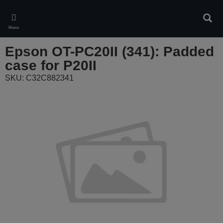
Skip
to
Căuta
main
Meniu
content
Epson OT-PC20II (341): Padded
case for P20II
SKU: C32C882341