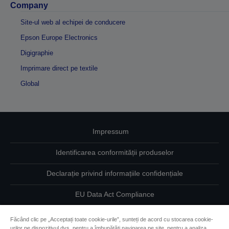
Company
Site-ul web al echipei de conducere
Epson Europe Electronics
Digigraphie
Imprimare direct pe textile
Global
Impressum
Identificarea conformității produselor
Declarație privind informațiile confidențiale
EU Data Act Compliance
Contactaţi-ne în legătură cu datele dumneavoastră
Făcând clic pe „Acceptați toate cookie-urile”, sunteți de acord cu stocarea cookie-
urilor pe dispozitivul dvs. pentru a îmbunătăți navigarea pe site, pentru a analiza