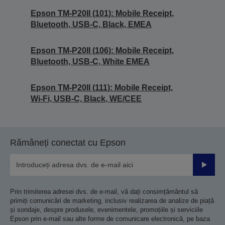
Epson TM-P20II (101): Mobile Receipt,
Bluetooth, USB-C, Black, EMEA
Epson TM-P20II (106): Mobile Receipt,
Bluetooth, USB-C, White EMEA
Epson TM-P20II (111): Mobile Receipt,
Wi-Fi, USB-C, Black, WE/CEE
Rămâneți conectat cu Epson
Trimiteț
Prin trimiterea adresei dvs. de e-mail, vă dați consimțământul să
primiți comunicări de marketing, inclusiv realizarea de analize de piață
și sondaje, despre produsele, evenimentele, promoțiile și serviciile
Epson prin e-mail sau alte forme de comunicare electronică, pe baza