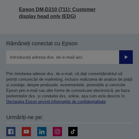
Epson DM-D210 (711): Customer
display head only (EDG)
Rămâneți conectat cu Epson
Trimiteț
Prin trimiterea adresei dvs. de e-mail, vă dați consimțământul să
primiți comunicări de marketing, inclusiv realizarea de analize de piață
și sondaje, despre produsele, evenimentele, promoțiile și serviciile
Epson prin e-mail sau alte forme de comunicare electronică, pe baza
preferințelor dvs. și conduitei dvs. online, așa cum este descris în
Declarația Epson privind informațiile de confidențialitate
Urmăriți-ne pe: