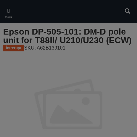
Skip
to
Căuta
main
Meniu
content
Epson DP-505-101: DM-D pole
unit for T88II/ U210/U230 (ECW)
SKU: A62B139101
Întrerupt