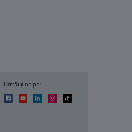
Urmăriți-ne pe:
ți