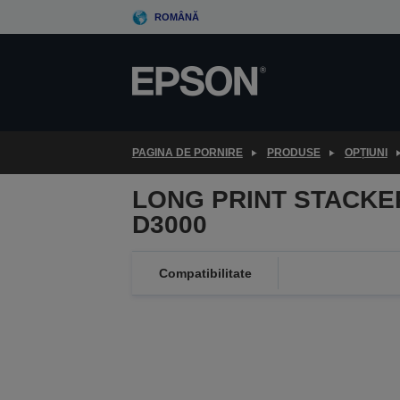
Skip
ROMÂNĂ
to
main
content
PAGINA DE PORNIRE
PRODUSE
OPȚIUNI
LONG PRINT STACKE
D3000
Compatibilitate