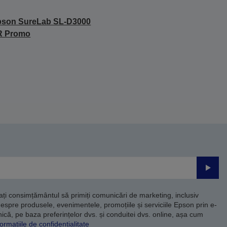
pson SureLab SL-D3000
R Promo
Trimite
dați consimțământul să primiți comunicări de marketing, inclusiv
despre produsele, evenimentele, promoțiile și serviciile Epson prin e-
că, pe baza preferințelor dvs. și conduitei dvs. online, așa cum
ormațiile de confidențialitate