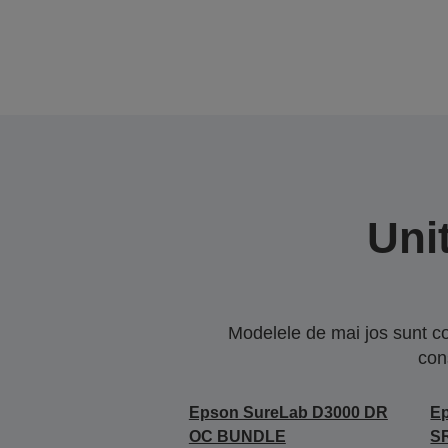
Uni
Modelele de mai jos sunt co
con
Epson SureLab D3000 DR
E
OC BUNDLE
S