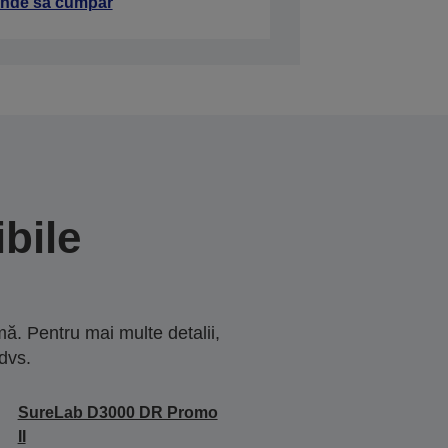
nde să cumpăr
bile
ă. Pentru mai multe detalii,
dvs.
SureLab D3000 DR Promo
II