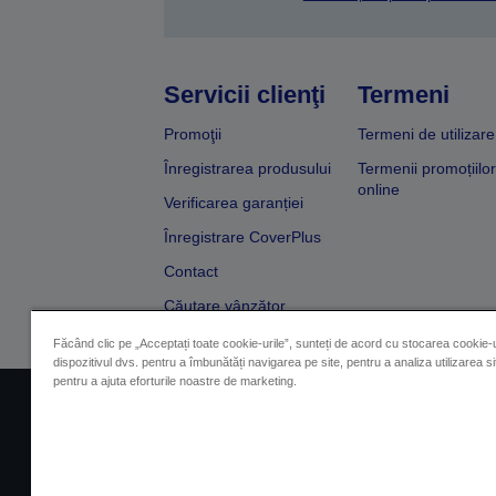
Servicii clienţi
Termeni
Promoţii
Termeni de utilizare
Înregistrarea produsului
Termenii promoțiilor
online
Verificarea garanției
Înregistrare CoverPlus
Contact
Căutare vânzător
Făcând clic pe „Acceptați toate cookie-urile”, sunteți de acord cu stocarea cookie-u
dispozitivul dvs. pentru a îmbunătăți navigarea pe site, pentru a analiza utilizarea sit
pentru a ajuta eforturile noastre de marketing.
Impressum
Identificarea 
Contactaţi-ne în legătură cu date