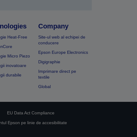
nologies
Company
gie Heat-Free
Site-ul web al echipei de
conducere
onCore
Epson Europe Electronics
gie Micro Piezo
Digigraphie
gii inovatoare
Imprimare direct pe
gii durabile
textile
Global
EU Data Act Compliance
ul Epson pe linie de accesibilitate