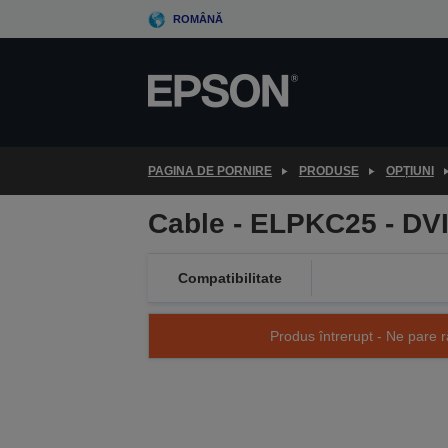
Skip
ROMÂNĂ
to
main
content
PAGINA DE PORNIRE
PRODUSE
OPȚIUNI
Cable - ELPKC25 - DV
Compatibilitate
Produs întrerupt - Ne pare r