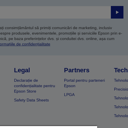
Trimite
dați consimțământul să primiți comunicări de marketing, inclusiv
despre produsele, evenimentele, promoțiile și serviciile Epson prin e-
că, pe baza preferințelor dvs. și conduitei dvs. online, așa cum
ormațiile de confidențialitate
Legal
Partners
Tech
Declarație de
Portal pentru parteneri
Tehnolo
confidențialitate pentru
Epson
Precisi
Epson Store
LPGA
Tehnolo
Safety Data Sheets
Tehnolo
Tehnolo