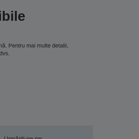
bile
ă. Pentru mai multe detalii,
dvs.
Urmăriți-ne pe: