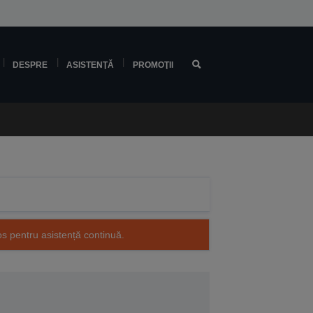
DESPRE
ASISTENŢĂ
PROMOŢII
os pentru asistență continuă.