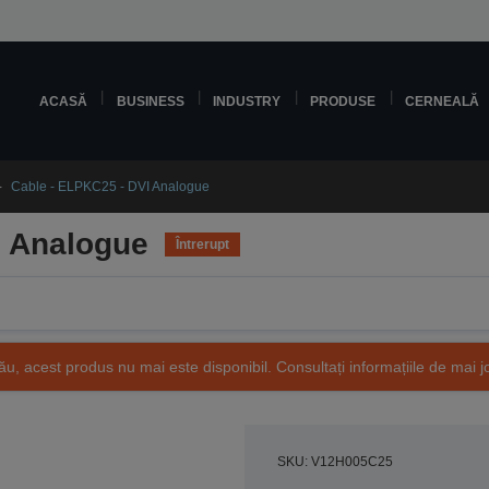
ACASĂ
BUSINESS
INDUSTRY
PRODUSE
CERNEALĂ
Cable - ELPKC25 - DVI Analogue
I Analogue
Întrerupt
ău, acest produs nu mai este disponibil. Consultați informațiile de mai j
SKU: V12H005C25