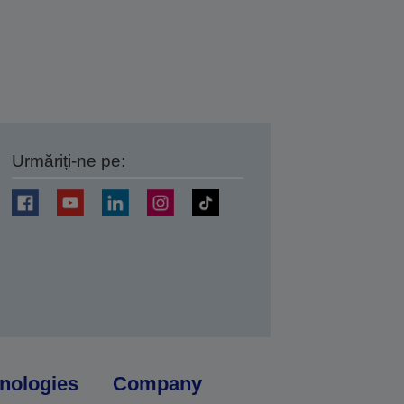
Urmăriți-ne pe:
ți
nologies
Company