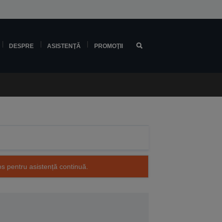
DESPRE
ASISTENŢĂ
PROMOŢII
os pentru asistență continuă.