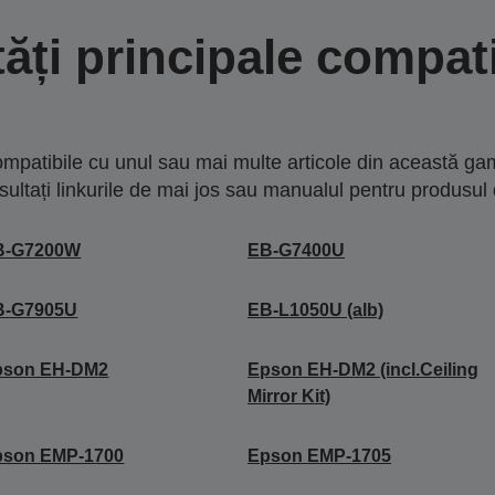
tăți principale compati
mpatibile cu unul sau mai multe articole din această gam
sultați linkurile de mai jos sau manualul pentru produsul 
B-G7200W
EB-G7400U
B-G7905U
EB-L1050U (alb)
pson EH-DM2
Epson EH-DM2 (incl.Ceiling
Mirror Kit)
pson EMP-1700
Epson EMP-1705