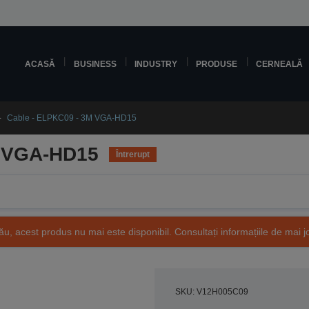
ACASĂ
BUSINESS
INDUSTRY
PRODUSE
CERNEALĂ
Cable - ELPKC09 - 3M VGA-HD15
M VGA-HD15
Întrerupt
ău, acest produs nu mai este disponibil. Consultați informațiile de mai j
SKU: V12H005C09