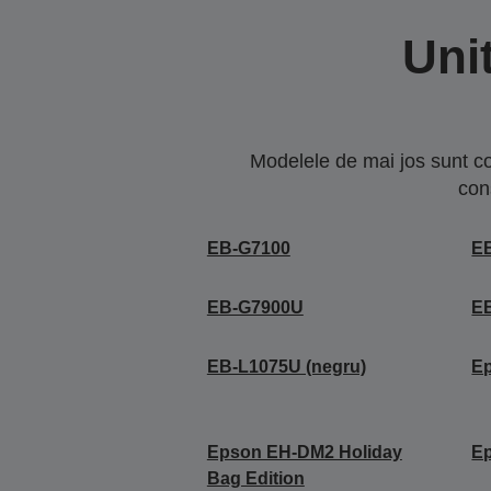
Uni
Modelele de mai jos sunt co
con
EB-G7100
E
EB-G7900U
E
EB-L1075U (negru)
E
Epson EH-DM2 Holiday
E
Bag Edition