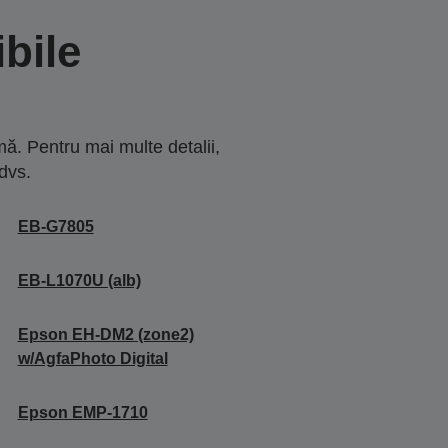
bile
ă. Pentru mai multe detalii,
dvs.
EB-G7805
EB-L1070U (alb)
Epson EH-DM2 (zone2)
w/AgfaPhoto Digital
Epson EMP-1710