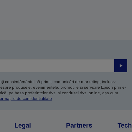
Trimite
dați consimțământul să primiți comunicări de marketing, inclusiv
despre produsele, evenimentele, promoțiile și serviciile Epson prin e-
că, pe baza preferințelor dvs. și conduitei dvs. online, așa cum
ormațiile de confidențialitate
Legal
Partners
Tech