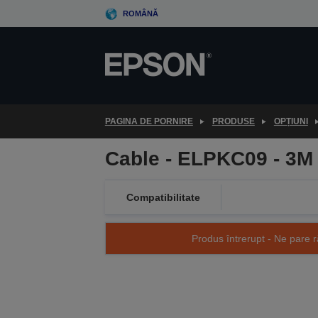
Skip
ROMÂNĂ
to
main
content
PAGINA DE PORNIRE
PRODUSE
OPȚIUNI
Cable - ELPKC09 - 3
Compatibilitate
Produs întrerupt - Ne pare r