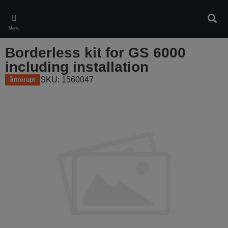
Skip
to
Căuta
main
Meniu
content
Borderless kit for GS 6000
including installation
SKU: 1560047
Întrerupt