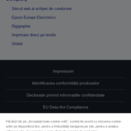
Site-ul web al echipei de conducere
Epson Europe Electronics
Digigraphie
Imprimare direct pe textile
Global
Impressum
Identificarea conformității produselor
Declarație privind informațiile confidențiale
EU Data Act Compliance
Contactaţi-ne în legătură cu datele dumneavoastră
Făcând clic pe „Acceptați toate cookie-urile”, sunteți de acord cu stocarea cookie-
urilor pe dispozitivul dvs. pentru a îmbunătăți navigarea pe site, pentru a analiza