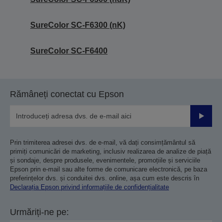
SureColor SC-F6300 (nK)
SureColor SC-F6400
Rămâneți conectat cu Epson
Trimiteț
Prin trimiterea adresei dvs. de e-mail, vă dați consimțământul să
primiți comunicări de marketing, inclusiv realizarea de analize de piață
și sondaje, despre produsele, evenimentele, promoțiile și serviciile
Epson prin e-mail sau alte forme de comunicare electronică, pe baza
preferințelor dvs. și conduitei dvs. online, așa cum este descris în
Declarația Epson privind informațiile de confidențialitate
Urmăriți-ne pe: