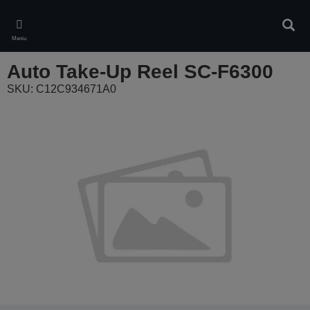
Skip
to
Căuta
main
Meniu
content
Auto Take-Up Reel SC-F6300
SKU: C12C934671A0