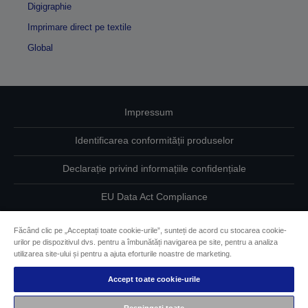
Digigraphie
Imprimare direct pe textile
Global
Impressum
Identificarea conformității produselor
Declarație privind informațiile confidențiale
EU Data Act Compliance
Contactaţi-ne în legătură cu datele dumneavoastră
Făcând clic pe „Acceptați toate cookie-urile”, sunteți de acord cu stocarea cookie-
urilor pe dispozitivul dvs. pentru a îmbunătăți navigarea pe site, pentru a analiza
Informaţii despre modulele cookie
utilizarea site-ului și pentru a ajuta eforturile noastre de marketing.
Accept toate cookie-urile
Angajamentul Epson pe linie de accesibilitate