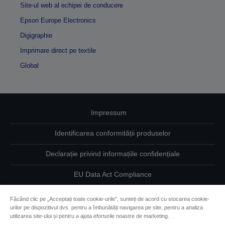
Site-ul web al echipei de conducere
Epson Europe Electronics
Digigraphie
Imprimare direct pe textile
Global
Impressum
Identificarea conformității produselor
Declarație privind informațiile confidențiale
EU Data Act Compliance
Contactaţi-ne în legătură cu datele dumneavoastră
Făcând clic pe „Acceptați toate cookie-urile”, sunteți de acord cu stocarea cookie-
urilor pe dispozitivul dvs. pentru a îmbunătăți navigarea pe site, pentru a analiza
Informaţii despre modulele cookie
utilizarea site-ului și pentru a ajuta eforturile noastre de marketing.