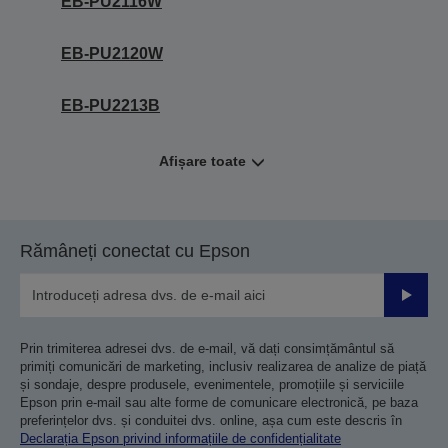
EB-PU2116W
EB-PU2120W
EB-PU2213B
Afișare toate
Rămâneți conectat cu Epson
Trimiteț
Prin trimiterea adresei dvs. de e-mail, vă dați consimțământul să
primiți comunicări de marketing, inclusiv realizarea de analize de piață
și sondaje, despre produsele, evenimentele, promoțiile și serviciile
Epson prin e-mail sau alte forme de comunicare electronică, pe baza
preferințelor dvs. și conduitei dvs. online, așa cum este descris în
Declarația Epson privind informațiile de confidențialitate