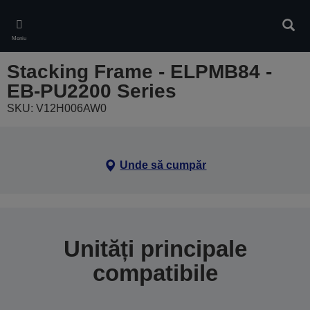
Skip
to
Căuta
main
Meniu
content
Stacking Frame - ELPMB84 -
EB-PU2200 Series
SKU: V12H006AW0
Unde să cumpăr
Unități principale
compatibile