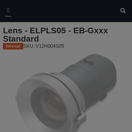
Skip
to
Căuta
main
Meniu
content
Lens - ELPLS05 - EB-Gxxx
Standard
SKU: V12H004S05
Întrerupt