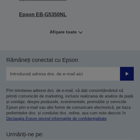
Epson EB-G5350NL
Afișare toate
Rămâneți conectat cu Epson
Trimiteț
Prin trimiterea adresei dvs. de e-mail, vă dați consimțământul să
primiți comunicări de marketing, inclusiv realizarea de analize de piață
și sondaje, despre produsele, evenimentele, promoțiile și serviciile
Epson prin e-mail sau alte forme de comunicare electronică, pe baza
preferințelor dvs. și conduitei dvs. online, așa cum este descris în
Declarația Epson privind informațiile de confidențialitate
Urmăriți-ne pe: