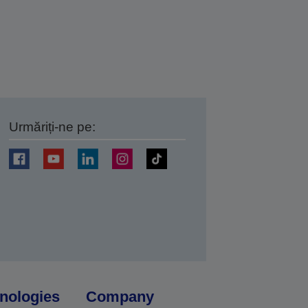
Urmăriți-ne pe:
ți
nologies
Company