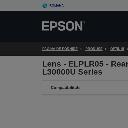
Skip
ROMÂNĂ
to
main
content
PAGINA DE PORNIRE
PRODUSE
OPȚIUNI
Lens - ELPLR05 - Rear
L30000U Series
Compatibilitate