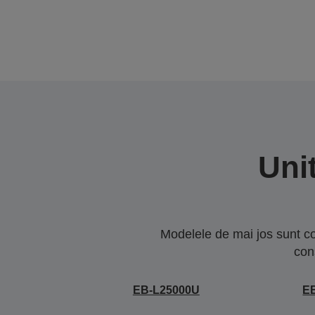
Uni
Modelele de mai jos sunt co
con
EB-L25000U
E