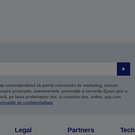
Trimite
dați consimțământul să primiți comunicări de marketing, inclusiv
despre produsele, evenimentele, promoțiile și serviciile Epson prin e-
că, pe baza preferințelor dvs. și conduitei dvs. online, așa cum
ormațiile de confidențialitate
Legal
Partners
Tech