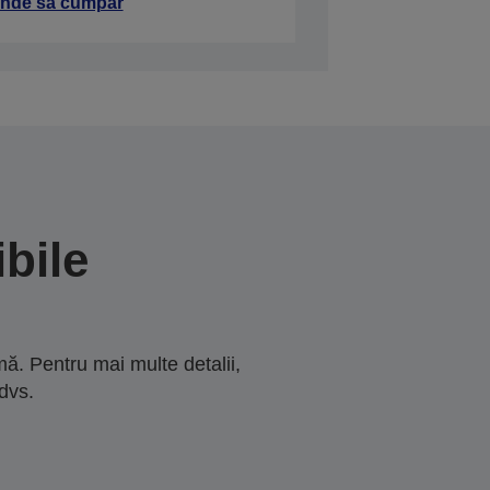
nde să cumpăr
bile
ă. Pentru mai multe detalii,
dvs.