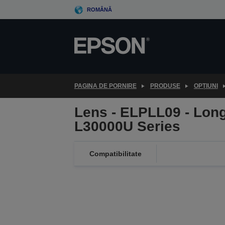
Skip
ROMÂNĂ
to
main
content
PAGINA DE PORNIRE
PRODUSE
OPȚIUNI
Lens - ELPLL09 - Long
L30000U Series
Compatibilitate