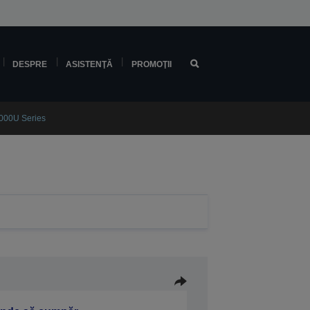
DESPRE
ASISTENŢĂ
PROMOŢII
000U Series