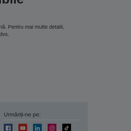
ă. Pentru mai multe detalii,
dvs.
Urmăriți-ne pe:
ți