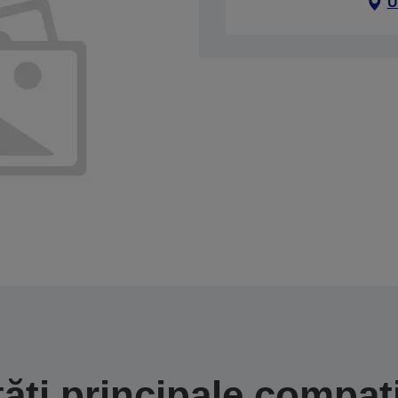
U
tăți principale compati