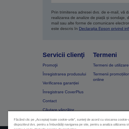
Prin trimiterea adresei dvs. de e-mail, vă 
realizarea de analize de piață și sondaje, 
mail sau alte forme de comunicare electroni
este descris în
Declarația Epson privind inf
Servicii clienţi
Termeni
Promoţii
Termeni de utilizare
Înregistrarea produsului
Termenii promoțiilor
online
Verificarea garanției
Înregistrare CoverPlus
Contact
Căutare vânzător
Făcând clic pe „Acceptați toate cookie-urile”, sunteți de acord cu stocarea cookie-u
dispozitivul dvs. pentru a îmbunătăți navigarea pe site, pentru a analiza utilizarea sit