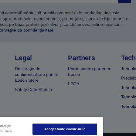
dați consimțământul să primiți comunicări de marketing, inclusiv
despre produsele, evenimentele, promoțiile și serviciile Epson prin e-
că, pe baza preferințelor dvs. și conduitei dvs. online, așa cum
ormațiile de confidențialitate
Legal
Partners
Tech
Declarație de
Portal pentru parteneri
Tehnolo
confidențialitate pentru
Epson
Precisi
Epson Store
LPGA
Tehnolo
Safety Data Sheets
Tehnolo
Tehnolo
rilor pe
Accept toate cookie-urile
e-ului și