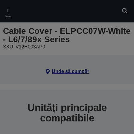
Skip
to
Căuta
main
Meniu
content
Cable Cover - ELPCC07W-White
- L6/7/89x Series
SKU: V12H003AP0
Unde să cumpăr
Unități principale
compatibile