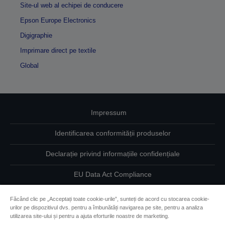
Site-ul web al echipei de conducere
Epson Europe Electronics
Digigraphie
Imprimare direct pe textile
Global
Impressum
Identificarea conformității produselor
Declarație privind informațiile confidențiale
EU Data Act Compliance
Contactaţi-ne în legătură cu datele dumneavoastră
Făcând clic pe „Acceptați toate cookie-urile”, sunteți de acord cu stocarea cookie-
urilor pe dispozitivul dvs. pentru a îmbunătăți navigarea pe site, pentru a analiza
Informaţii despre modulele cookie
utilizarea site-ului și pentru a ajuta eforturile noastre de marketing.