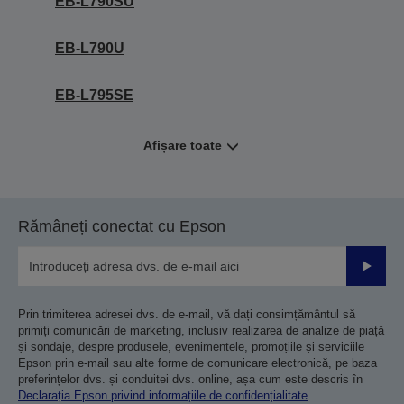
EB-L790SU
EB-L790U
EB-L795SE
Afișare toate
Rămâneți conectat cu Epson
Trimiteț
Prin trimiterea adresei dvs. de e-mail, vă dați consimțământul să
primiți comunicări de marketing, inclusiv realizarea de analize de piață
și sondaje, despre produsele, evenimentele, promoțiile și serviciile
Epson prin e-mail sau alte forme de comunicare electronică, pe baza
preferințelor dvs. și conduitei dvs. online, așa cum este descris în
Declarația Epson privind informațiile de confidențialitate