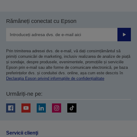
Rămâneți conectat cu Epson
Trimiteț
Prin trimiterea adresei dvs. de e-mail, vă dați consimțământul să
primiți comunicări de marketing, inclusiv realizarea de analize de piață
și sondaje, despre produsele, evenimentele, promoțiile și serviciile
Epson prin e-mail sau alte forme de comunicare electronică, pe baza
preferințelor dvs. și conduitei dvs. online, așa cum este descris în
Declarația Epson privind informațiile de confidențialitate
Urmăriți-ne pe:
Servicii clienţi