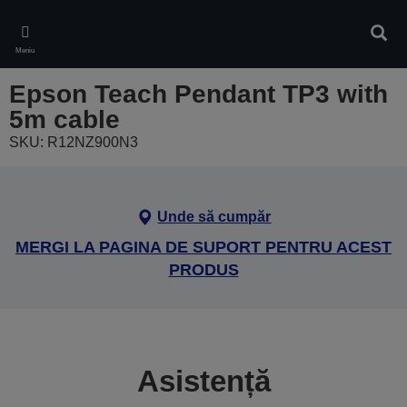
Skip
to
Căuta
main
Meniu
content
Epson Teach Pendant TP3 with
5m cable
SKU: R12NZ900N3
Unde să cumpăr
MERGI LA PAGINA DE SUPORT PENTRU ACEST
PRODUS
Asistență