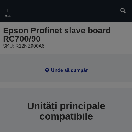
Skip
to
Căuta
main
Meniu
content
Epson Profinet slave board
RC700/90
SKU: R12NZ900A6
Unde să cumpăr
Unități principale
compatibile