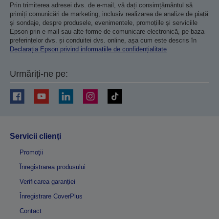
Prin trimiterea adresei dvs. de e-mail, vă dați consimțământul să
primiți comunicări de marketing, inclusiv realizarea de analize de piață
și sondaje, despre produsele, evenimentele, promoțiile și serviciile
Epson prin e-mail sau alte forme de comunicare electronică, pe baza
preferințelor dvs. și conduitei dvs. online, așa cum este descris în
Declarația Epson privind informațiile de confidențialitate
Urmăriți-ne pe:
Servicii clienţi
Promoţii
Înregistrarea produsului
Verificarea garanției
Înregistrare CoverPlus
Contact