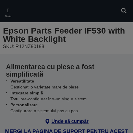
Skip
to
Căuta
main
Meniu
content
Epson Parts Feeder IF530 with
White Backlight
SKU: R12NZ90198
Alimentarea cu piese a fost
simplificată
Versatilitate
Gestionați o varietate mare de piese
Integrare simplă
Totul pre-configurat într-un singur sistem
Personalizare
Configurare a sistemului pas cu pas
Unde să cumpăr
MERGI LA PAGINA DE SUPORT PENTRU ACEST