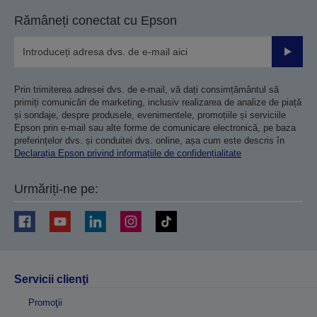
Rămâneți conectat cu Epson
Trimiteț
Prin trimiterea adresei dvs. de e-mail, vă dați consimțământul să
primiți comunicări de marketing, inclusiv realizarea de analize de piață
și sondaje, despre produsele, evenimentele, promoțiile și serviciile
Epson prin e-mail sau alte forme de comunicare electronică, pe baza
preferințelor dvs. și conduitei dvs. online, așa cum este descris în
Declarația Epson privind informațiile de confidențialitate
Urmăriți-ne pe:
Servicii clienţi
Promoţii