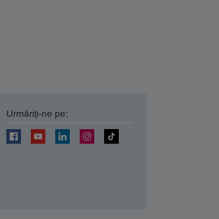
Urmăriți-ne pe:
ți