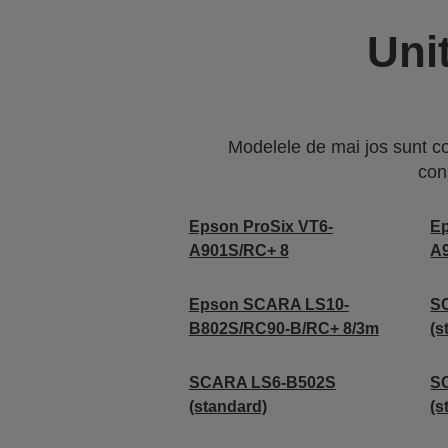
Uni
Modelele de mai jos sunt co
con
Epson ProSix VT6-
Ep
A901S/RC+ 8
A
Epson SCARA LS10-
S
B802S/RC90-B/RC+ 8/3m
(s
SCARA LS6-B502S
S
(standard)
(s