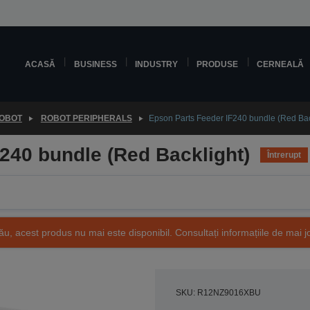
ACASĂ
BUSINESS
INDUSTRY
PRODUSE
CERNEALĂ
ROBOT
ROBOT PERIPHERALS
Epson Parts Feeder IF240 bundle (Red Bac
240 bundle (Red Backlight)
Întrerupt
ău, acest produs nu mai este disponibil. Consultați informațiile de mai j
SKU: R12NZ9016XBU