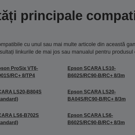
tăți principale compati
mpatibile cu unul sau mai multe articole din această gam
sultați linkurile de mai jos sau manualul pentru produsul 
son ProSix VT6-
Epson SCARA LS10-
901S/RC+ 8/TP4
B602S/RC90-B/RC+ 8/3m
CARA LS20-B804S
Epson SCARA LS20-
tandard)
BA04S/RC90-B/RC+ 8/3m
CARA LS6-B702S
Epson SCARA LS6-
tandard)
B602S/RC90-B/RC+ 8/3m