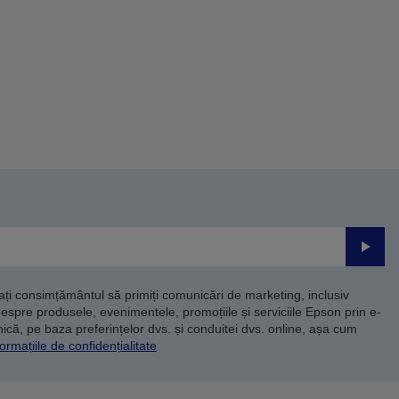
Trimite
dați consimțământul să primiți comunicări de marketing, inclusiv
despre produsele, evenimentele, promoțiile și serviciile Epson prin e-
că, pe baza preferințelor dvs. și conduitei dvs. online, așa cum
ormațiile de confidențialitate