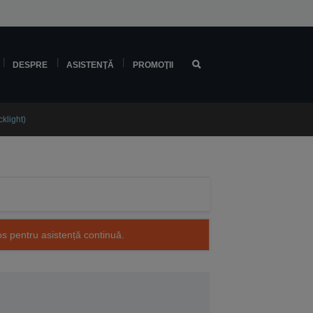
DESPRE
ASISTENŢĂ
PROMOŢII
klight)
os pentru asistență continuă.