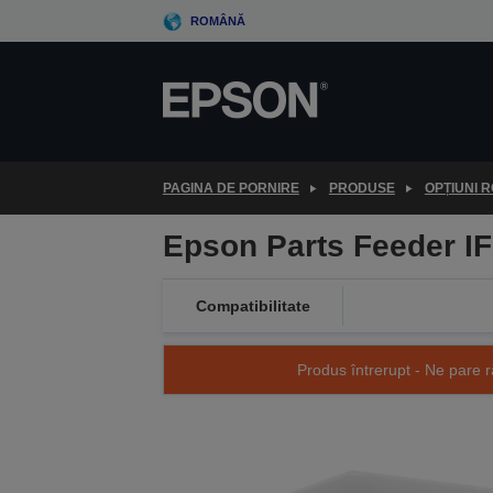
Skip
ROMÂNĂ
to
main
content
PAGINA DE PORNIRE
PRODUSE
OPȚIUNI 
Epson Parts Feeder IF
Compatibilitate
Produs întrerupt - Ne pare r