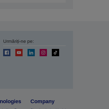
Urmăriți-ne pe:
ți
nologies
Company