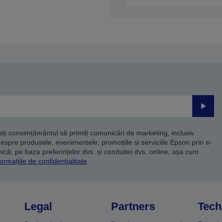
Trimite
dați consimțământul să primiți comunicări de marketing, inclusiv
despre produsele, evenimentele, promoțiile și serviciile Epson prin e-
că, pe baza preferințelor dvs. și conduitei dvs. online, așa cum
ormațiile de confidențialitate
Legal
Partners
Tech