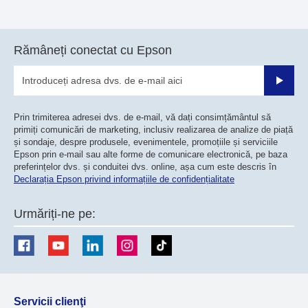
Rămâneți conectat cu Epson
Trimiteț
Prin trimiterea adresei dvs. de e-mail, vă dați consimțământul să
primiți comunicări de marketing, inclusiv realizarea de analize de piață
și sondaje, despre produsele, evenimentele, promoțiile și serviciile
Epson prin e-mail sau alte forme de comunicare electronică, pe baza
preferințelor dvs. și conduitei dvs. online, așa cum este descris în
Declarația Epson privind informațiile de confidențialitate
Urmăriți-ne pe:
Servicii clienţi