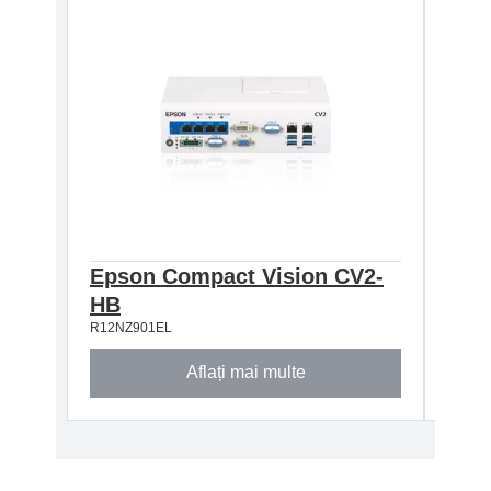
Epson Compact Vision CV2-
Eps
HB
SB
R12NZ901EL
R12NZ
Aflați mai multe