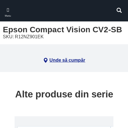
Skip
to
Căuta
main
Meniu
content
Epson Compact Vision CV2-SB
SKU: R12NZ901EK
Unde să cumpăr
Alte produse din serie