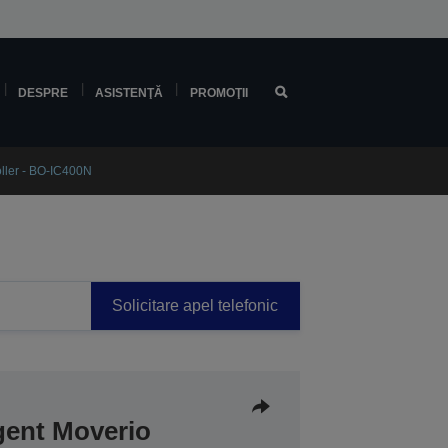
DESPRE
ASISTENŢĂ
PROMOŢII
oller - BO-IC400N
Solicitare apel telefonic
igent Moverio