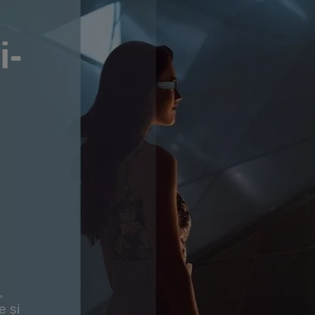
i-
,
e și