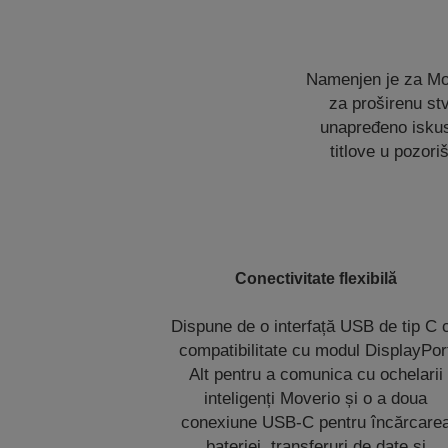
Namenjen je za Move
za proširenu st
unapređeno iskus
titlove u pozori
Conectivitate flexibilă
Dispune de o interfață USB de tip C 
compatibilitate cu modul DisplayPor
Alt pentru a comunica cu ochelarii
inteligenți Moverio și o a doua
conexiune USB-C pentru încărcare
bateriei, transferuri de date și