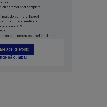
vansați
at cu caracteristici complete
ă
i multiple pentru utilizatori
 aplicații personalizate
şi procesor XR1
cial
 comerciale pentru ochelari inteligenți
tare apel telefonic
nde să cumpăr