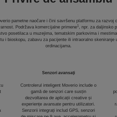
rio pametne naočare i čini savršenu platformu za razvoj dig
1
varnost. Podržava komercijalne primene
, npr. za daljinsko
tvo posetilaca u muzejima, tematskim parkovima i mestima
štu i bioskopu, zabavu za pacijente ili intraoralno skeniranj
ordinacijama.
Senzori avansaţi
cu
Controlerul inteligent Moverio include o
t
gamă de senzori care susțin
po
dezvoltarea de aplicații creative și
experiențe avansate pentru utilizatori.
r
a
Senzorii integrați includ GPS, senzori
de mişcare pe 9 axe, accelerometru şi
u