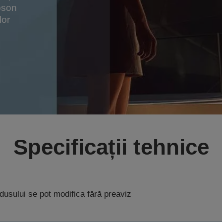
pson
lor
Specificații tehnice
rodusului se pot modifica fără preaviz