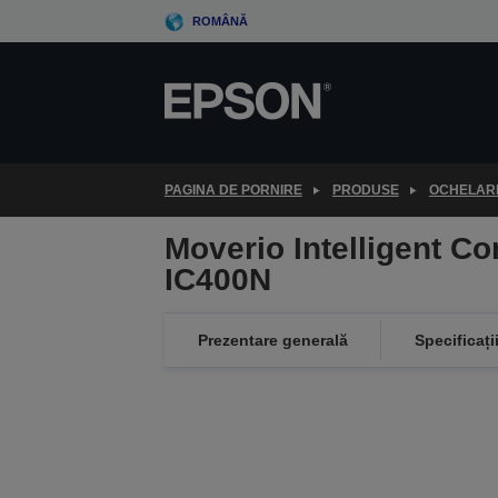
Skip
ROMÂNĂ
to
main
content
PAGINA DE PORNIRE
PRODUSE
OCHELARI
Moverio Intelligent Con
IC400N
Prezentare generală
Specificați