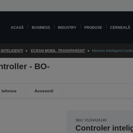
ACASĂ
BUSINESS
INDUSTRY
PRODUSE
CERNEALĂ
 INTELIGENȚI
ECRAN MOBIL, TRANSPARENT
Moverio Intelligent Contr
troller - BO-
i tehnice
Accesorii
SKU: V12HA24140
Controler intel