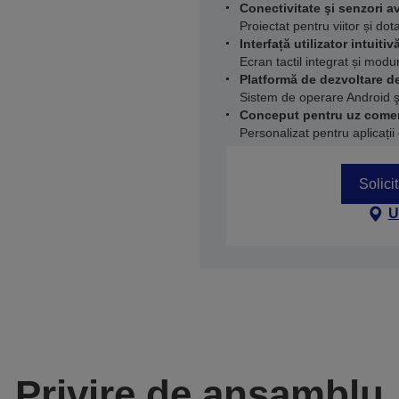
Conectivitate şi senzori a
Proiectat pentru viitor și dot
Interfață utilizator intuitiv
Ecran tactil integrat și modur
Platformă de dezvoltare de
Sistem de operare Android 
Conceput pentru uz comer
Personalizat pentru aplicații
Solici
U
Privire de ansamblu