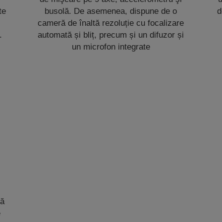
te
busolă. De asemenea, dispune de o
d
i
cameră de înaltă rezoluție cu focalizare
.
automată și bliț, precum și un difuzor și
un microfon integrate
dă
e