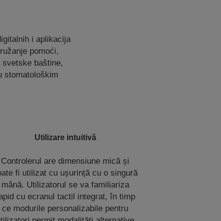
italnih i aplikacija
 pružanje pomoći,
 svetske baštine,
e u stomatološkim
Utilizare intuitivă
Controlerul are dimensiune mică și
ate fi utilizat cu ușurință cu o singură
mână. Utilizatorul se va familiariza
apid cu ecranul tactil integrat, în timp
ce modurile personalizabile pentru
tilizatori permit modalități alternative