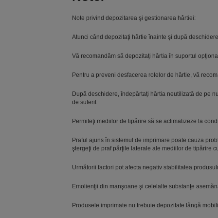
Note privind depozitarea şi gestionarea hârtiei:
Atunci când depozitaţi hârtie înainte şi după deschidere
Vă recomandăm să depozitaţi hârtia în suportul opţional p
Pentru a preveni desfacerea rolelor de hârtie, vă recoma
După deschidere, îndepărtaţi hârtia neutilizată de pe nuc
de suferit
Permiteţi mediilor de tipărire să se aclimatizeze la cond
Praful ajuns în sistemul de imprimare poate cauza probl
ştergeţi de praf părţile laterale ale mediilor de tipărir
Următorii factori pot afecta negativ stabilitatea produsul
Emolienţii din manşoane şi celelalte substanţe asemănă
Produsele imprimate nu trebuie depozitate lângă mobili