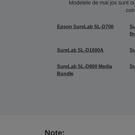
Modelele de mai jos sunt co
con
Epson SureLab SL-D700
Su
Bu
SureLab SL-D1000A
S
SureLab SL-D800 Media
S
Bundle
Note: