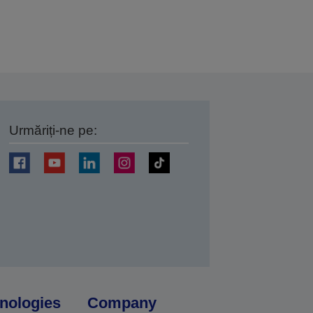
Urmăriți-ne pe:
ți
nologies
Company