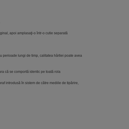
ă
ginal, apoi amplasaţi-o într-o cutie separată
ru perioade lungi de timp, calitatea hârtiei poate avea
gura că se comportă identic pe toată rola
f introdusă în sistem de către mediile de tipărire,