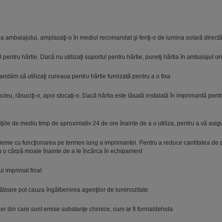
a ambalajului, amplasaţi-o în mediul recomandat şi feriţi-o de lumina solară direct
entru hârtie. Dacă nu utilizaţi suportul pentru hârtie, puneţi hârtia în ambalajul ori
ndăm să utilizaţi cureaua pentru hârtie furnizată pentru a o fixa
leu, răsuciţi-o, apoi stocaţi-o. Dacă hârtia este lăsată instalată în imprimantă pent
iţiile de mediu timp de aproximativ 24 de ore înainte de a o utiliza, pentru a vă asi
eme cu funcţionarea pe termen lung a imprimantei. Pentru a reduce cantitatea de pra
e cu o cârpă moale înainte de a le încărca în echipament
ui imprimat final:
toare pot cauza îngălbenirea agenţilor de luminozitate
er din care sunt emise substanţe chimice, cum ar fi formaldehida