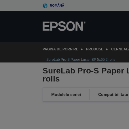
Skip
ROMÂNĂ
to
main
content
PAGINA DE PORNIRE
PRODUSE
CERNEALĂ
SureLab Pro-S Paper Luster BP 5x65 2 rolls
SureLab Pro-S Paper 
rolls
Modelele seriei
Compatibilitate