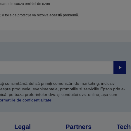
toare din cauza emisiei de ozon
 o folie de protecţie va rezolva această problemă.
Trimite
dați consimțământul să primiți comunicări de marketing, inclusiv
despre produsele, evenimentele, promoțiile și serviciile Epson prin e-
că, pe baza preferințelor dvs. și conduitei dvs. online, așa cum
ormațiile de confidențialitate
Legal
Partners
Tech