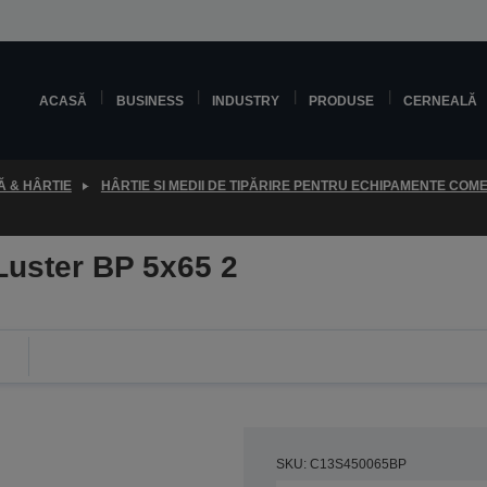
ACASĂ
BUSINESS
INDUSTRY
PRODUSE
CERNEALĂ
 & HÂRTIE
HÂRTIE SI MEDII DE TIPĂRIRE PENTRU ECHIPAMENTE COM
Luster BP 5x65 2
SKU: C13S450065BP