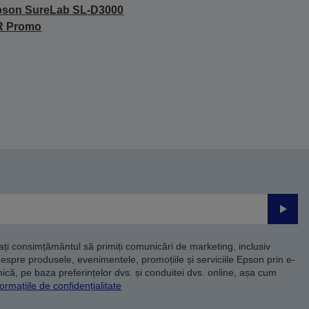
pson SureLab SL-D3000
R Promo
Trimite
dați consimțământul să primiți comunicări de marketing, inclusiv
despre produsele, evenimentele, promoțiile și serviciile Epson prin e-
că, pe baza preferințelor dvs. și conduitei dvs. online, așa cum
ormațiile de confidențialitate