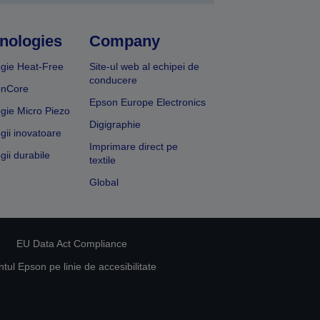
nologies
Company
gie Heat-Free
Site-ul web al echipei de
conducere
onCore
Epson Europe Electronics
gie Micro Piezo
Digigraphie
gii inovatoare
Imprimare direct pe
gii durabile
textile
Global
EU Data Act Compliance
ul Epson pe linie de accesibilitate