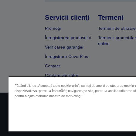
Servicii clienţi
Termeni
Promoţii
Termeni de utilizare
Înregistrarea produsului
Termenii promoțiilor
online
Verificarea garanției
Înregistrare CoverPlus
Contact
Căutare vânzător
Făcând clic pe „Acceptați toate cookie-urile”, sunteți de acord cu stocarea cookie-u
dispozitivul dvs. pentru a îmbunătăți navigarea pe site, pentru a analiza utilizarea sit
pentru a ajuta eforturile noastre de marketing.
Impressum
Identificarea 
Contactaţi-ne în legătură cu date