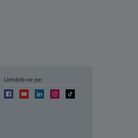
Urmăriți-ne pe:
ți