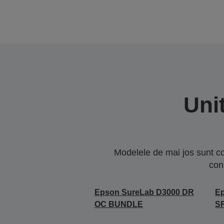
Uni
Modelele de mai jos sunt co
con
Epson SureLab D3000 DR
E
OC BUNDLE
S