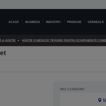
ACASĂ
BUSINESS
INDUSTRY
PRODUSE
CERNEALĂ
 & HÂRTIE
HÂRTIE SI MEDII DE TIPĂRIRE PENTRU ECHIPAMENTE COM
et
SKU: C13S042497
U