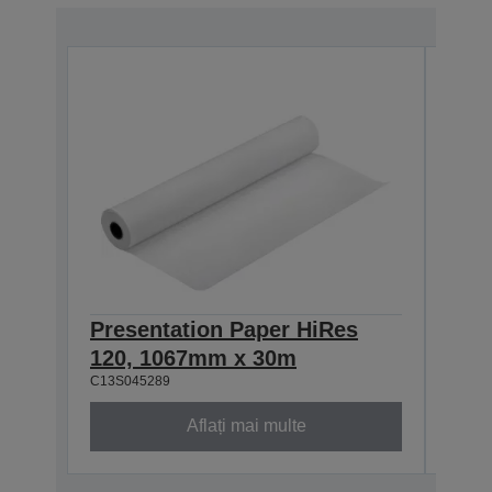
Presentation Paper HiRes
Pre
120, 1067mm x 30m
120
C13S045289
C13S0
Aflați mai multe