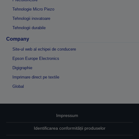
Tehnologie Micro Piezo
Tehnologii inovatoare
Tehnologii durabile
Company
Site-ul web al echipei de conducere
Epson Europe Electronics
Digigraphie
Imprimare direct pe textile
Global
Impressum
Identificarea conformității produselor