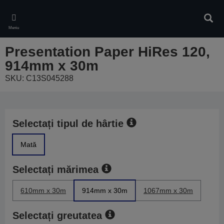
Skip
to
Căuta
main
Meniu
content
Presentation Paper HiRes 120,
914mm x 30m
SKU: C13S045288
Selectați tipul de hârtie
Mată
Selectați mărimea
610mm x 30m
914mm x 30m
1067mm x 30m
Selectați greutatea