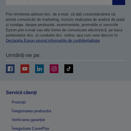
Trimiteț
Prin trimiterea adresei dvs. de e-mail, vă dați consimțământul să
primiți comunicări de marketing, inclusiv realizarea de analize de piață
și sondaje, despre produsele, evenimentele, promoțiile și serviciile
Epson prin e-mail sau alte forme de comunicare electronică, pe baza
preferințelor dvs. și conduitei dvs. online, așa cum este descris în
Declarația Epson privind informațiile de confidențialitate
Urmăriți-ne pe:
Servicii clienţi
Promoţii
Înregistrarea produsului
Verificarea garanției
Înregistrare CoverPlus