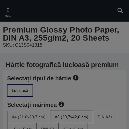
Skip
to
Căuta
main
Meniu
content
Premium Glossy Photo Paper,
DIN A3, 255g/m2, 20 Sheets
SKU: C13S041315
Hârtie fotografică lucioasă premium
Selectați tipul de hârtie
Lucioasă
Selectați mărimea
A4 (21.0x29,7 cm)
A3 (29,7x42,0 cm)
DIN A3+