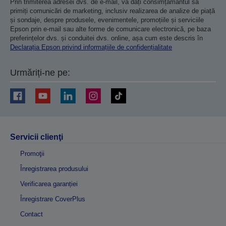
Prin trimiterea adresei dvs. de e-mail, vă dați consimțământul să
primiți comunicări de marketing, inclusiv realizarea de analize de piață
și sondaje, despre produsele, evenimentele, promoțiile și serviciile
Epson prin e-mail sau alte forme de comunicare electronică, pe baza
preferințelor dvs. și conduitei dvs. online, așa cum este descris în
Declarația Epson privind informațiile de confidențialitate
Urmăriți-ne pe:
Servicii clienţi
Promoţii
Înregistrarea produsului
Verificarea garanției
Înregistrare CoverPlus
Contact