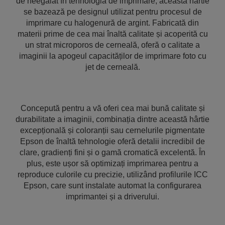
de neegalat în tehnologia de imprimare, această hârtie
se bazează pe designul utilizat pentru procesul de
imprimare cu halogenură de argint. Fabricată din
materii prime de cea mai înaltă calitate și acoperită cu
un strat microporos de cerneală, oferă o calitate a
imaginii la apogeul capacităților de imprimare foto cu
jet de cerneală.
Concepută pentru a vă oferi cea mai bună calitate și
durabilitate a imaginii, combinația dintre această hârtie
excepțională și coloranții sau cernelurile pigmentate
Epson de înaltă tehnologie oferă detalii incredibil de
clare, gradienți fini și o gamă cromatică excelentă. În
plus, este ușor să optimizați imprimarea pentru a
reproduce culorile cu precizie, utilizând profilurile ICC
Epson, care sunt instalate automat la configurarea
imprimantei și a driverului.