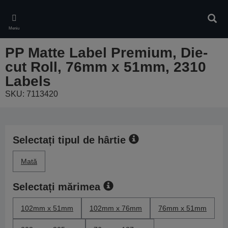
Skip
to
Căuta
main
Meniu
content
PP Matte Label Premium, Die-
cut Roll, 76mm x 51mm, 2310
Labels
SKU: 7113420
Selectați tipul de hârtie
Mată
Selectați mărimea
102mm x 51mm
102mm x 76mm
76mm x 51mm