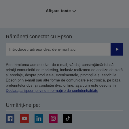
Afișare toate
Rămâneți conectat cu Epson
Trimiteț
Prin trimiterea adresei dvs. de e-mail, vă dați consimțământul să
primiți comunicări de marketing, inclusiv realizarea de analize de piață
și sondaje, despre produsele, evenimentele, promoțiile și serviciile
Epson prin e-mail sau alte forme de comunicare electronică, pe baza
preferințelor dvs. și conduitei dvs. online, așa cum este descris în
Declarația Epson privind informațiile de confidențialitate
Urmăriți-ne pe: