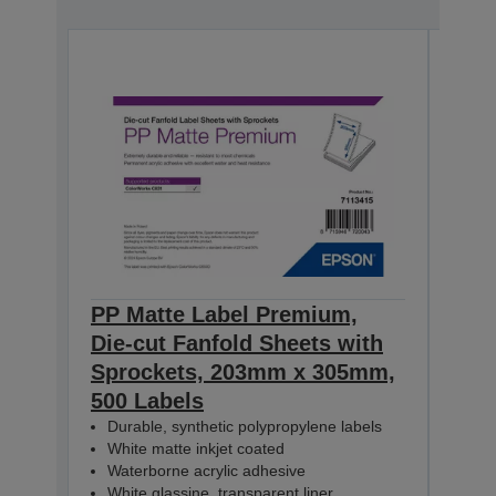
PP Matte Label Premium,
PP 
Die-cut Fanfold Sheets with
Die-
Sprockets, 203mm x 305mm,
Spr
500 Labels
100
Durable, synthetic polypropylene labels
Dur
White matte inkjet coated
Whi
Waterborne acrylic adhesive
Wat
White glassine, transparent liner
Whit