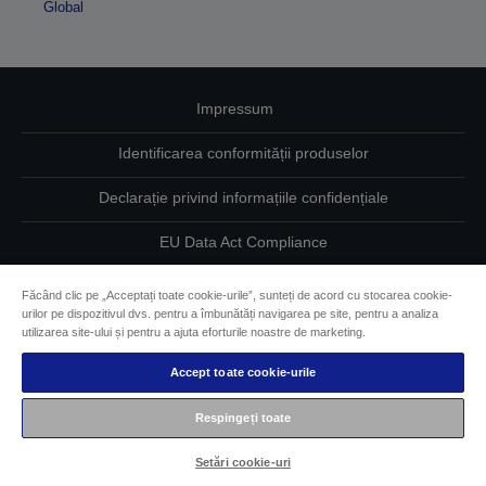
Global
Impressum
Identificarea conformității produselor
Declarație privind informațiile confidențiale
EU Data Act Compliance
Contactaţi-ne în legătură cu datele dumneavoastră
Făcând clic pe „Acceptați toate cookie-urile”, sunteți de acord cu stocarea cookie-
urilor pe dispozitivul dvs. pentru a îmbunătăți navigarea pe site, pentru a analiza
Informaţii despre modulele cookie
utilizarea site-ului și pentru a ajuta eforturile noastre de marketing.
Accept toate cookie-urile
Angajamentul Epson pe linie de accesibilitate
Respingeți toate
Drepturi de autor © 2026 Seiko Epson
Setări cookie-uri