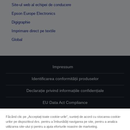
Site-ul web al echipei de conducere
Epson Europe Electronics
Digigraphie
Imprimare direct pe textile
Global
Impressum
Identificarea conformității produselor
Declarație privind informațiile confidențiale
EU Data Act Compliance
Contactaţi-ne în legătură cu datele dumneavoastră
Făcând clic pe „Acceptați toate cookie-urile”, sunteți de acord cu stocarea cookie-
urilor pe dispozitivul dvs. pentru a îmbunătăți navigarea pe site, pentru a analiza
Informaţii despre modulele cookie
utilizarea site-ului și pentru a ajuta eforturile noastre de marketing.