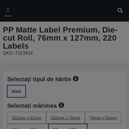
Skip
to
Căuta
main
Meniu
content
PP Matte Label Premium, Die-
cut Roll, 76mm x 127mm, 220
Labels
SKU: 7113414
Selectați tipul de hârtie
Mată
Selectați mărimea
102mm x 51mm
102mm x 76mm
76mm x 51mm