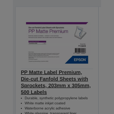
PP Matte Label Premium,
PP 
Die-cut Fanfold Sheets with
Die-
Sprockets, 203mm x 305mm,
Spr
500 Labels
100
Durable, synthetic polypropylene labels
Dur
White matte inkjet coated
Whi
Waterborne acrylic adhesive
Wat
White glassine, transparent liner
Whit