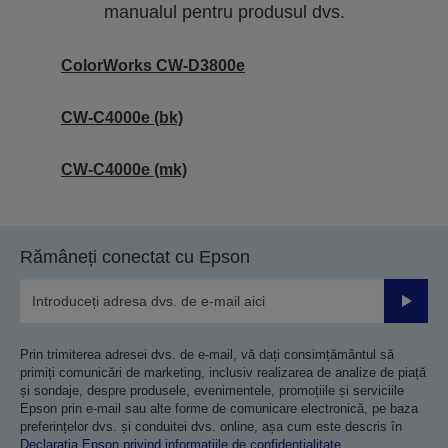
manualul pentru produsul dvs.
ColorWorks CW-D3800e
CW-C4000e (bk)
CW-C4000e (mk)
Rămâneți conectat cu Epson
Trimiteț
Prin trimiterea adresei dvs. de e-mail, vă dați consimțământul să
primiți comunicări de marketing, inclusiv realizarea de analize de piață
și sondaje, despre produsele, evenimentele, promoțiile și serviciile
Epson prin e-mail sau alte forme de comunicare electronică, pe baza
preferințelor dvs. și conduitei dvs. online, așa cum este descris în
Declarația Epson privind informațiile de confidențialitate