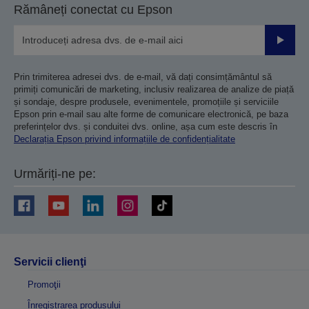
Rămâneți conectat cu Epson
Trimiteț
Prin trimiterea adresei dvs. de e-mail, vă dați consimțământul să
primiți comunicări de marketing, inclusiv realizarea de analize de piață
și sondaje, despre produsele, evenimentele, promoțiile și serviciile
Epson prin e-mail sau alte forme de comunicare electronică, pe baza
preferințelor dvs. și conduitei dvs. online, așa cum este descris în
Declarația Epson privind informațiile de confidențialitate
Urmăriți-ne pe:
Servicii clienţi
Promoţii
Înregistrarea produsului