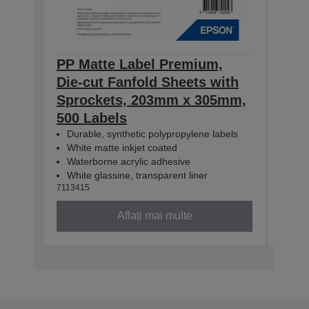
PP Matte Label Premium,
PP 
Die-cut Fanfold Sheets with
Die-
Sprockets, 203mm x 305mm,
Spr
500 Labels
100
Durable, synthetic polypropylene labels
Dur
White matte inkjet coated
Whi
Waterborne acrylic adhesive
Wat
White glassine, transparent liner
Whit
7113415
71134
Aflați mai multe