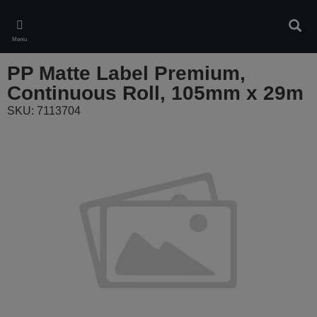
Skip
to
Căuta
main
Meniu
content
PP Matte Label Premium,
Continuous Roll, 105mm x 29m
SKU: 7113704